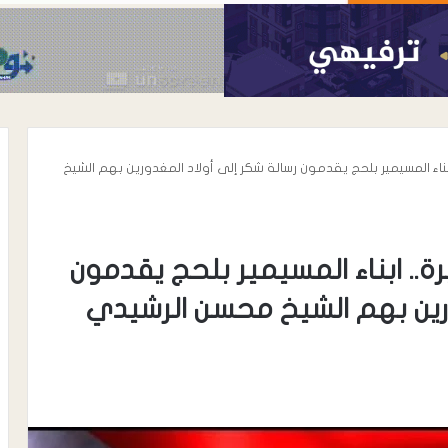
بناء المسيمير بلحج يقدمون رسالة شكر إلى أولاد المغدورين بهم الشيخ
ة.. ابناء المسيمير بلحج يقدمون
ورين بهم الشيخ محسن الرشيدي
أغسطس 6, 2026
افظة لحج ينفذ
شرطة انماء تبذل جهوداً أمنية كبيرة
ة لعدد من المنشآت
تساهم في ترسيخ دعائم الأمن
بمديرية الملاح
والاستقرار في مدينة إنماء