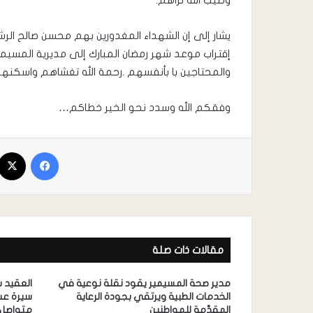
وطيب الله ثراهم.
يشار إلى إن الشهداء المغدورين بهم محسن صالح ا
إقتراب موعد شهر رمضان المبارك إلى مديرية المسيمير 
والمحتاجين با بأنفسهم .رحمة الله تغشاهم واسكنهم فس
وفقكم الله وسدد نحو الخير خطاكم…
مقالات ذات صلة
مدير صحة المسيمير يقود نقلة نوعية في
العقيد 
الخدمات الطبية ويرتقي بجودة الرعاية
سيرة ع
المقدَّمة للمواطنين
متواصل