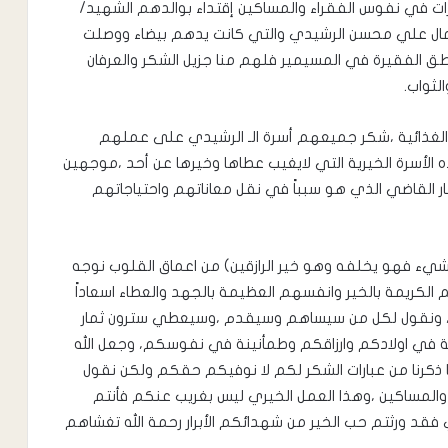
سرات في نفوس الفقراء والمساكين إقتداء بوالدهم الشهيد/
مال علي محسن الرشيدي والتي كانت يدهم بيضاء ووصلت
ق الفقيرة في المسيمير فلهم منا جزيل الشكر والعرفان
لثواب.
 الغذائية ،شكر جميعهم أسرة الـ الرشيدي على عملهم
ه الأسرة الخيرية التي لايغيب عطاها وخيرها عن أحد ،موجهين
القاضي الذي هو سبباً في نقل معاناتهم واحتياجاتهم
ن شيء فهو يخلفه وهو خير الرازقين) من اعماق القلوب نوجه
الكريمة بالخير وانفسهم العظيمة بالجهد والعطاء اسعاداً
، ونقول لكل من سيساهم وسيقدم ،وسيعطي سترون ثمار
ة في اولادكم وارزاقكم وطمأنينة في نفوسكم، وجعل الله
رنا من عبارات الشكر لكم لا نوفيكم حقكم ولكن نقول
اء والمساكين ،وهذا العمل الخيري ليس بغريب عنكم فأنتم
قد ورثتم حب الخير من شهدائكم الأبرار رحمة الله تغشاهم