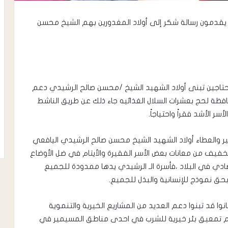
حج يقدمون رسالة شكر إلى أولاد المغدورين بهم الشيخ محسن
محتاجين تبنى أولاد الشهيد الشيخ /محسن صالح الرشيدي دعم
فظة لحج بعشرات السلال الغذائيه جاء ذلك عن طريق الناشط
 الأشد فقراً واحتياجاً.
 والعطاء أولاد الشهيد الشيخ محسن صالح الرشيدي اليافعي
خفيف من معانات بعض الأسر الفقيرة والأيتام في ضل الأوضاع
صادي في البلاد ،فأسرة الـ الرشيدي يدها ممدودة للجميع
 نموذج للإنسانية والبذل للجميع.
وا قد تبنوا دعم العديد من المشاريع الخيرية والتنموية
دعم تمعيق بئر خيرية للشرب في احدى مناطق المسيمير في