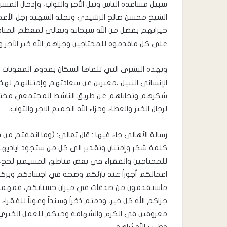
سبيل مساعدة الناس ونيل الأجر والثواب، وإدخال الم
الشيخ محسن صالح الرشيدي ونجله الشهيد رجل الأع
خيراتهم بفضل من الله سبحانه وتعالى لمعظم المناط
على كل ماقدموه للمحتاجين وجزاهم الله خير الأجر وا
وبهذه البشرى التي تلقاها السكان بقدوم المعونات
الإنساني النبيل ،معبرين عن سعادتهم وإمتنانهم لهذ
شكرهم وتحاياهم عن طريق الناشط المجتمعي مختار 
لرجال الخير والعطاء وجزاء الله الجميع الاجر والثواب.
رسالة الأهالي جاء فيها : قال تعالى: (وما انفقتم م
كلمة شكر وإمتنان وتقدير الى كل من ستجود اياديهم 
للمحتاجين والفقراء في بعض مناطق المسيمير لحج
اعمالكم أجوراً عند بارئكم وصحة في اجسادكم وبرك
ماستقدمون من صدقات في ميزان حسناتكم، فمهما ذك
جزاكم الله كل خير، ودمتم ذخراً وسنداً وعوناً للفقر
معروفين في الكرم والشهامة وحبكم للعمل الخيري ف