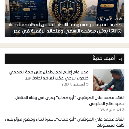
أغسطس 6, 2026
خطوة تقنية غير مسبوقة.. الاتحاد المدني لمكافحة الفساد
ف
(CUAC) يدشن موقعه الرسمي ومنصاته الرقمية في عدن
ا
أضيف حديثاً
مدير عام إعلام لحج يطمئن على صحة الصحفي
خلدون البرحي عقب تعرضه لحادث سير
أغسطس 6, 2026
القائد محمد علي الحوشبي “أبو خطاب” يعزي في وفاة المناضل
سعيد صالح المقرعي
أغسطس 6, 2026
القائد محمد علي الحوشبي “أبو خطاب”.. سيرة نضالٍ وحضورٍ مؤثر على
كافة المستويات