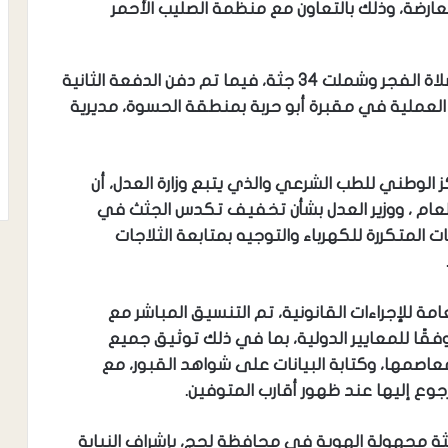
ارضة، وذلك بالتعاون مع منظمة الصليب الأحمر
وجرت عملية الدفن على مرحلتين؛ الأولى بعد صلاة الفجر وشملت 34 جثة، فيما تم دفن الدفعة الثانية
ة مساءً وضمت 22 جثة، وتمت العملية في مقبرة أبو حربة بمنطقة الحسوة، مديرية
الوطني للطب الشرعي والذي يتبع وزارة العدل، أن
العام ، ووزير العدل بشأن تخفيف تكدس الجثث في
متكررة للكهرباء والتوجيه بمتابعة الثلاجات
امة للإجراءات القانونية، تم التنسيق المباشر مع
قًا للمعايير الدولية، بما في ذلك توثيق جميع
معاصمها، وكتابة البيانات على شواهد القبور، مع
رجوع إليها عند ظهور أقارب المتوفين.
ر أن الأسبوع الماضي شهد عملية دفن 15 جثة مجهولة الهوية في محافظة لحج، بإشراف النيابة