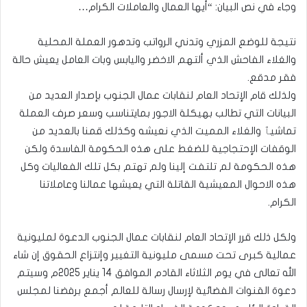
وجاء في نص البيان: “أيها العمال والعاملات الكرام…
نتيجة للوضع المزري وتدني الرواتب وتدهور العملة المحلية
والغلاء الفاحش الذي ألتهم الاخضر واليابس وبات العامل يعيش حالة
فقر مدقع.
ولذلك قام الإتحاد العام لنقابات عمال الجنوب بإصدار العديد من
البيانات التي تطالب بهيكلة الاجور بمايتناسب وسعر صرف العملة
تماشيٱ والغلاء المميت الذي نعيشه وكذلك قمنا بالعديد من
الوقفات الإحتجاجية للضغط على هذه الحكومة الفاسدة ولكن
هذه الحكومة لم تلتفت إلينا ولم تهتم بكل تلك الفعاليات وكل
هذه الاحوال المعيشية القاتلة التي يعيشها عمالنا وعاملاتنا
الكرام.
ولكل ذلك قرر الإتحاد العام لنقابات عمال الجنوب الدعوة لمليونية
عمالية كبرى تحت مسمى مليونية التغيير وإنتزاع الحقوق إن شاء
الله تعالى في يوم الثلاثاء القادم الموافق 14 يناير 2025م وسيتم
دعوة القنوات الفضائية لإرسال رسالة للعالم أجمع برفضنا لمجلس