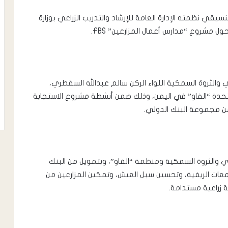
يقي نظمته الإدارة العامة للإرشاد والتدريب الزراعي بوزارة
ل مشروع “مدارس أعمال المزارعين” FBS.
ري والثروة السمكية اللواء الركن سالم عبدالله السقطري،
متحدة “الفاو” في اليمن، وذلك ضمن أنشطة مشروع الاستجابة
من مجموعة البنك الدولي.
الري والثروة السمكية ومنظمة “الفاو”، وبتمويل من البنك
عات الريفية، وتحسين سبل العيش، وتمكين المزارعين من
زراعية مستدامة.