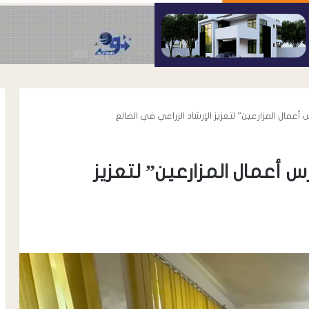
مال المزارعين” لتعزيز الإرشاد الزراعي في الضالع
أعمال المزارعين” لتعزيز
أغسطس 6, 2026
الحوشبي “أبو
الدكتور خالد محي الدين الأغبري..
اة المناضل سعيد
نموذج إنساني في رعاية مرضى
الحروق والتجميل