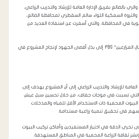
 بالضالع بفريق الإدارة العامة للإرشاد والتدريب الزراعي،
ري والثروة السمكية اللواء سالم السقطري لمحافظة الضالع،
نموية في المحافظة، والتي أسفرت عن استفادة العديد من
كما دعا الفريق المكلف بتنفيذ مشروع “مدارس أعمال المزارعين” FBS إلى بذل أقصى الجهود لإنجاح المشروع في
العامة للإرشاد والتدريب الزراعي إلى أن المشروع يهدف إلى
اخية التي تسببت في موجات جفاف، من خلال تحسين سبل عيش
لبيوت المحمية ذات الاستخدام الأقل للمياه والمدخلات
 تسهم في تحقيق تنمية زراعية مستدامة.
لى تحري الدقة في اختيار المستفيدين وأماكن تركيب البيوت
ونشر ثقافة الزراعة المحمية في المناطق المستهدفة.