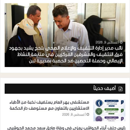
أغسطس 9, 2026
نائب مدير إدارة التثقيف والإعلام الصحي بلحج يشيد بجهود
فرق التثقيف والمشرفين المركزيين في متابعة النشاط
الإيصالي وحملة التحصين ضد الحصبة بمديرية تبن
ل
أضيف حديثاً
مستشفى يهر العام يستضيف نخبة من الأطباء
الاستشاريين بالتعاون مع مستوصف دار الحكمة
أغسطس 8, 2026
رئيس حلف أبناء الحواشب يعزي في وفاة صادق سعد محمد الحوشبي