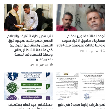
تجدد المناشدة لوزير الدفاع..
نائب مدير إدارة التثقيف والإعلام
عسكريان: حقوق الافراد سويت
الصحي بلحج يشيد بجهود فرق
ورواتبنا ما زالت متوقفة منذ 2024
التثقيف والمشرفين المركزيين
في متابعة النشاط الإيصالي
أغسطس 9, 2026
وحملة التحصين ضد الحصبة
بمديرية تبن
أغسطس 9, 2026
لحج..قرارات إدارية جديدة في طور
مستشفى يهر العام يستضيف