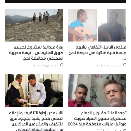
منتدى الباسل الثقافي يشهد
زيارة ميدانية لمشروع تحسين
جلسة فنية غنائية في حوطة لحج
طريق السليماني – تيسة مديرية
…
المفلحي محافظة لحج
أغسطس 9, 2026
أغسطس 9, 2026
تجدد المناشدة لوزير الدفاع..
نائب مدير إدارة التثقيف والإعلام
عسكريان: حقوق الافراد سويت
الصحي بلحج يشيد بجهود فرق
ورواتبنا ما زالت متوقفة منذ 2024
التثقيف والمشرفين المركزيين
في متابعة النشاط الإيصالي