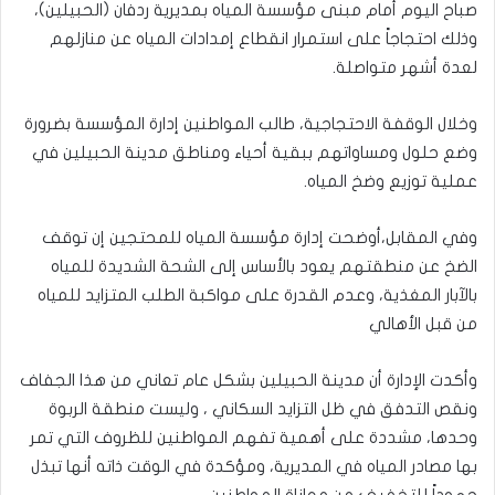
صباح اليوم أمام مبنى مؤسسة المياه بمديرية ردفان (الحبيلين)،
وذلك احتجاجاً على استمرار انقطاع إمدادات المياه عن منازلهم
لعدة أشهر متواصلة.
​وخلال الوقفة الاحتجاجية، طالب المواطنين إدارة المؤسسة بضرورة
وضع حلول ومساواتهم ببقية أحياء ومناطق مدينة الحبيلين في
عملية توزيع وضخ المياه.
​وفي المقابل،أوضحت إدارة مؤسسة المياه للمحتجين إن توقف
الضخ عن منطقتهم يعود بالأساس إلى الشحة الشديدة للمياه
بالآبار المغذية، وعدم القدرة على مواكبة الطلب المتزايد للمياه
من قبل الأهالي
​وأكدت الإدارة أن مدينة الحبيلين بشكل عام تعاني من هذا الجفاف
ونقص التدفق في ظل التزايد السكاني ، وليست منطقة الربوة
وحدها، مشددة على أهمية تفهم المواطنين للظروف التي تمر
بها مصادر المياه في المديرية، ومؤكدة في الوقت ذاته أنها تبذل
جهوداً للتخفيف من معاناة المواطنين .