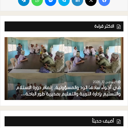
الاكثر قراءة
أغسطس 10, 2026
​في أجواء سادها الود والمسؤولية.. إتمام دورة الاستلام
والتسليم بإدارة التربية والتعليم بمديرية طور الباحة…
م
أضيف حديثاً