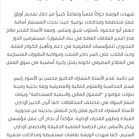
شهدت الورشة حراكاً علمياً وتفاعلاً كبيراً من خلال تقديم أوراق
عمل متخصصة ومداخلات نوعية؛ حيث تحدث المستشار أسامة
جعفر أبو محمود بأسلوب شيق وسلس، ومعه الأستاذ القدير صالح
قدار (مدير العلاقات العامة في بنك الشمول)، مستعرضين الدور
المحوري للمؤسسات المصرفية في دعم وتأهيل الكوادر الشابة،
وحث الطلاب على كسر حاجز الصمت ومواكبة التطورات المتسارعة
في القطاع المصرفي لكونه يمثل ركيزة أساسية في سوق العمل.
​من جانبه، قدم الأستاذ المشارك الدكتور محسن بن الأسود رئيس
قسم المحاسبة والعلوم المالية والمصرفية ورقة بحثية رصينة
تناولت موضوع “الشمول المالي والتنمية المستدامة” وبيانات
انتشار البنوك في مختلف المحافظات. كما أثرى الخبير الإداري
الأستاذ المشارك الدكتور فضل راجح النقاش بحديثه عن محورية
القيادة وتطوير القدرات الإدارية، مؤكداً أن نجاح أي عمل مؤسسي
يرتكز بالأساس على الدراسة العلمية الدقيقة والتخصص الإداري
السليم، ​كما شهدت الورشة نقاشات مستفيضة ومداخلات متميزة