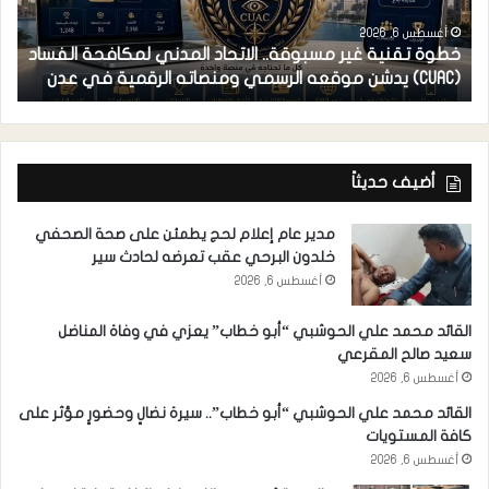
أغسطس 6, 2026
خطوة تقنية غير مسبوقة.. الاتحاد المدني لمكافحة الفساد
ف
(CUAC) يدشن موقعه الرسمي ومنصاته الرقمية في عدن
ا
أضيف حديثاً
مدير عام إعلام لحج يطمئن على صحة الصحفي
خلدون البرحي عقب تعرضه لحادث سير
أغسطس 6, 2026
القائد محمد علي الحوشبي “أبو خطاب” يعزي في وفاة المناضل
سعيد صالح المقرعي
أغسطس 6, 2026
القائد محمد علي الحوشبي “أبو خطاب”.. سيرة نضالٍ وحضورٍ مؤثر على
كافة المستويات
أغسطس 6, 2026