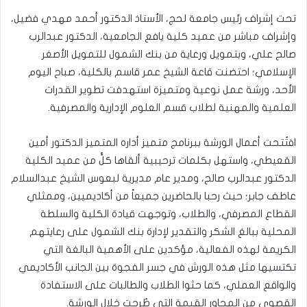
تحت إشراف رئيس جامعة لحج، الأستاذ الدكتور أحمد مهدي فضيل،
وإشراف مباشر من عميد كلية يافع الجامعية، الدكتور عبدالرب
صالح علي، وبتمويل ورعاية من بنك الشمول للتمويل الأصغر
الإسلامي؛ احتضنت قاعة الشيخ عمر قاسم بالكلية، صباح اليوم
الأحد، ورشة عمل نوعية ومتميزة استهدفت تطوير القدرات
العلمية والمهنية لطلاب قسم العلوم الإدارية والمصرفية.
افتُتحت أعمال الورشة ببرنامج متميز أداره المتميز الدكتور أمين
القعيطي، واستهل بكلمات ترحيبية ألقاها كلٌّ من عميد الكلية
الدكتور عبدالرب صالح، ومدير عام مديرية لبعوس الشيخ عبدالسلام
عاطف جابر؛ حيث رحبا بالحاضرين جميعاً من أكاديميين، وممثلي
القطاع المصرفي، والطلاب، ​وتوجهت قيادة الكلية والسلطة
المحلية ببالغ الشكر والتقدير لإدارة بنك الشمول على رعايتهم
الكريمة لهذه الفعالية، مؤكدين على الأهمية البالغة التي
تكتسيها مثل هذه الورش في جسر الفجوة بين الجانب الأكاديمي
والواقع العملي، كما حثوا الطلاب والطالبات على الاستفادة
القصوى من المحاور القيمة التي طُرحت خلال الورشة.