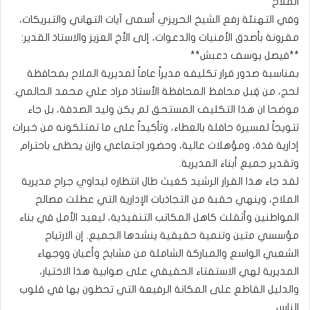
الملاح
وفي التهنئة رفع الشيخ الحريزي أسمى آيات التهاني والتبريكات،
مقرونة بأصدق الأمنيات والدعوات، إلى الأخ العزيز والاستاذ القدير:
**فيصل يوسف دعبش**
بمناسبة صدور قرار تكليفه مديراً عاماً لمديرية الملاح بمحافظة
لحج، من قِبل محافظ المحافظة الأستاذ مراد علي محمد الحالمي.
موضحا ان هذا التكليف المستحق لم يكن وليد الصدفة، بل جاء
تتويجاً لمسيرة حافلة بالعطاء، وتأكيداً على ما تمتلكونه من خبرات
إدارية فذة، ومؤهلات عالية، وحضور اجتماعي وازن يحظى باحترام
وتقدير جميع أبناء المديرية.
لقد جاء هذا القرار الرشيد كغيث طال انتظاره ليداوي جراح مديرية
الملاح، وينهي حقبة من التجاذبات الإدارية التي عطلت مصالح
المواطنين وأثقلت كاهل المكاتب التنفيذية، ليعيد الأمل في بناء
مؤسسي متين وتنمية حقيقية ينشدها الجميع. إن الارتياح
الشعبي الواسع والمباركة الشاملة من مشايخ وأعيان ووجهاء
المديرية لهي الاستفتاء الحقيقي على صوابية هذا الاختيار،
والدليل القاطع على المكانة الرفيعة التي تحظون بها في قلوب
الناس.