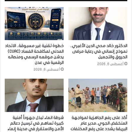
الدكتور خالد محي الدين الأغبري..
خطوة تقنية غير مسبوقة.. الاتحاد
نموذج إنساني في رعاية مرضى
المدني لمكافحة الفساد (CUAC)
الحروق والتجميل
يدشن موقعه الرسمي ومنصاته
الرقمية في عدن
أغسطس 6, 2026
أغسطس 6, 2026
أكد على رفع الجاهزية لمواجهة
شرطة انماء تبذل جهوداً أمنية
المنخفض الجوي..مدير عام
كبيرة تساهم في ترسيخ دعائم
البريقة يشدد على رفع المخلفات
الأمن والاستقرار في مدينة إنماء