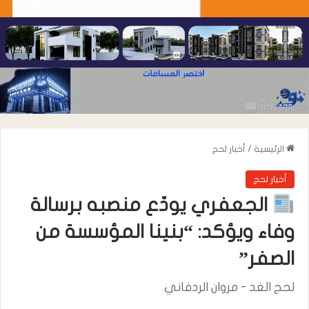
الرئيسية
/
أخبار لحج
أخبار لحج
الجعفري يودّع منصبه برسالة
وفاء ويؤكد: “بنينا المؤسسة من
الصفر”
لحج الغد - مروان الردفاني