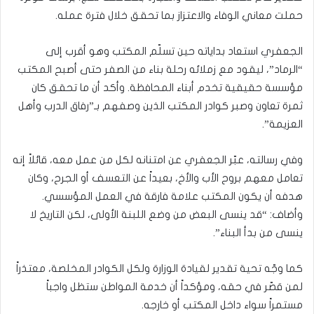
حملت معاني الوفاء والاعتزاز بما تحقق خلال فترة عمله.
الجعفري استعاد بداياته حين تسلّم المكتب وهو أقرب إلى
“الرماد”، ليقود مع زملائه رحلة بناء من الصفر حتى أصبح المكتب
مؤسسة حقيقية تخدم أبناء المحافظة. وأكد أن ما تحقق كان
ثمرة تعاون وصبر كوادر المكتب الذين وصفهم بـ”رفاق الدرب وأهل
العزيمة”.
وفي رسالته، عبّر الجعفري عن امتنانه لكل من عمل معه، قائلاً إنه
تعامل معهم بروح الأب والأخ، بعيداً عن التعسف أو الجرح، وكان
هدفه أن يكون المكتب علامة فارقة في العمل المؤسسي.
وأضاف: “قد ينسى البعض من وضع اللبنة الأولى، لكن التاريخ لا
ينسى من بدأ البناء”.
كما وجّه تحية تقدير لقيادة الوزارة ولكل الكوادر المخلصة، معتذراً
لمن قصّر في حقه، ومؤكداً أن خدمة المواطن ستظل واجباً
مستمراً سواء داخل المكتب أو خارجه.