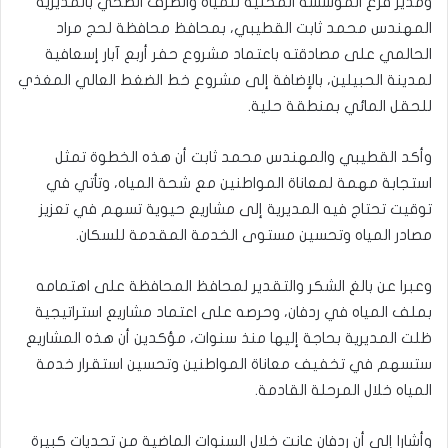
ومدير فرع المؤسسة المحلية للمياه والصرف الصحي بالمديرية
المهندس محمد ثابت القطيبي، بمحافظ محافظة لحج مراد
الحالمي على مصادقته باعتماد مشروع حفر أربع آبار إسعافية
لمدينة الحبيلين، بالإضافة إلى مشروع خط الضغط العالي المغذي
للحقل المائي بمنطقة حلية.
وأكد القطيبي والمهندس محمد ثابت أن هذه الخطوة تمثل
استجابة مهمة لمعاناة المواطنين مع شحة المياه، وتأتي في
توقيت تحتاج فيه المديرية إلى مشاريع حيوية تسهم في تعزيز
مصادر المياه وتحسين مستوى الخدمة المقدمة للسكان.
وعبرا عن بالغ الشكر والتقدير لمحافظ المحافظة على اهتمامه
بملف المياه في ردفان، وحرصه على اعتماد مشاريع استراتيجية
ظلت المديرية بحاجة إليها منذ سنوات، مؤكدين أن هذه المشاريع
ستسهم في تخفيف معاناة المواطنين وتحسين استقرار خدمة
المياه خلال المرحلة القادمة.
وأشارا إلى أن ردفان عانت خلال السنوات الماضية من تحديات كبيرة