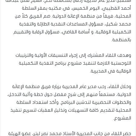
استقبل مدير عام مديرية ردفان بمحافظة لحج، الشيخ فضل عبدالله
أحمد القطيبي، اليوم الخميس، في مكتبه بمقر السلطة
المحلية، فريقاً من منظمة الإغاثة الدولية. ضم الفريق كلاً من
محمد شكيل، مسؤول المساعدات النقدية الطارئة والتغذية
التكميلية الوقائية، و أسامة القاضي، مسؤول الرقابة والتقييم
بالمنظمة.
وهدف اللقاء المشترك إلى إجراء التنسيقات الأولية والترتيبات
اللوجستية اللازمة لتنفيذ مشروع برنامج التغذية التكميلية
الوقائية في المديرية.
وخلال اللقاء، رحب مدير عام المديرية بزيارة فريق منظمة الإغاثة
الدولية، مستمعاً منهم إلى شرحٍ مفصل حول خطة وآلية التدخل،
والخطوات التحضيرية لتدشين البرنامج. وأكد استعداد السلطة
المحلية لتقديم كافة التسهيلات وتذليل العقبات لتسريع تنفيذ
المشروع.
حضر اللقاء من جانب المديرية الأستاذ محمد نصر لبتر، عضو الهيئة