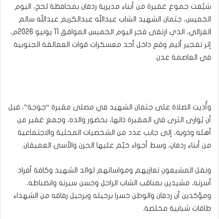
شيّعت جموع غفيرة من أبناء مديرية ردفان بمحافظة لحج، اليوم
الخميس، جثمان الشهيد الشاب عبدالله عبدالكريم عبدالله سالم
الغزالي، الذي ارتقى فجر اليوم الخميس الموافق 11 يونيو 2026م،
إثر تفجير أليم وقع داخل أحد معسكرات قوات العمالقة الجنوبية
في العاصمة عدن.
وأُديت الصلاة على جثمان الشهيد في مصلى مقبرة “جوجة”، قبل
أن يُوارى الثرى في المقبرة ذاتها، بحضور والده، وجمع غفير من
أهله وذويه، إلى جانب عدد من الشخصيات المحلية والاجتماعية
من أبناء ردفان، وسط أجواء خيّم عليها الحزن والأسى العميقان.
ونقل المشيعون تعازيهم ومواساتهم لوالد الشهيد وكافة أفراد
أسرته، مشيدين بمناقب الشاب الراحل وحسن سيرته وانضباطه،
ومؤكدين أن ردفان والوطن خسرا برحيله وبرحيل رفاقه من الشهداء
طاقات شبابية مخلصة.