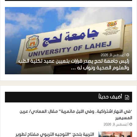
أغسطس 9, 2026
رئيس جامعة لحج يصدر قرارات بتعيين عميد لكلية الطب
م
والعلوم الصحية ونواب له …
ح
أضيف حديثاً
‘في النهار اشتراكية.. وفي الليل ماتمرية” مقال: العمادي/ عرين
المسيمير
أغسطس 9, 2026
التربية بلحج: “التوجيه التربوي مفتاح تطوير