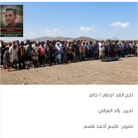
لحج الغد /ردفان / خاص
تحرير : رائد الغزالي
تصوير : طليع أحمد قاسم