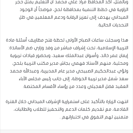
وبالمثل، أكد المحافظ مراد علي محمد أن التعليم يمثل حجر
الزاوية في خطط التنمية بمحافظة لحج، موضحاً أن الوجود
الميداني يهدف إلى تعزيز الرقابة ودعم المعلمين في ظل
التحديات الحالية.
​هذا وسجلت ساعات الصباح الأولى لحظة فتح مظاريف أسئلة مادة
التربية الإسلامية، تحت إشراف مباشر من وفد وزاري ضم الأساتذة:
إيمان عمر خالد، وأسوان عبدالملك سعيد، وبحضور قيادات تربوية
ومحلية، منهم الأستاذ فهمي بجاش مدير مكتب التربية بلحج،
ولؤي عبدالحكيم الصبيحي مدير عام المديرية، وعبدالله محمد
سعد شمل مدير تربية الحوطة، إلى جانب رئيس مجلس الآباء
العقيد فضل العجيلي وعدد من رؤساء الأقسام المختصة.
​انتهت الزيارة بالتأكيد على استمرارية الإشراف الميداني خلال الفترة
القادمة، مع تقديم كلمات الدعم والتحفيز للطلاب والطالبات،
متمنين لهم التفوق في اختباراتهم .