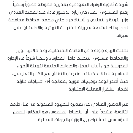
​شهدت ثانوية الزهراء النموذجية بمديرية الحوطة حضوراً رسمياً
رفيع المستوى، تمثل في زيارة الدكتور عادل عبدالمجيد العبادي،
وزير التربية والتعليم، والأستاذ مراد علي محمد، محافظ محافظة
لحج، وذلك لمتابعة مجريات الاختبارات النهائية والاطمئنان على
سيرها.
​تخللت الزيارة جولة داخل القاعات الامتحانية، رصد خلالها الوزير
والمحافظ مستوى التنظيم داخل المدارس، وتلقيا شرحاً من الإدارة
المدرسية حول آليات العمل والضوابط المتبعة لتهيئة الأجواء
المناسبة للطلاب. كما تم فتح باب النقاش مع الكادر التعليمي،
حيث أصدر الوفد توجيهات فورية بمعالجة أي احتياجات طارئة
لضمان استقرار العملية الاختبارية.
​عبر الدكتور العبادي عن تقديره للجهود المبذولة من قبل طاقم
الثانوية، مشدداً على أن الانضباط الملموس هو انعكاس للعمل
المؤسسي المشترك بين الوزارة والجهات المحلية.