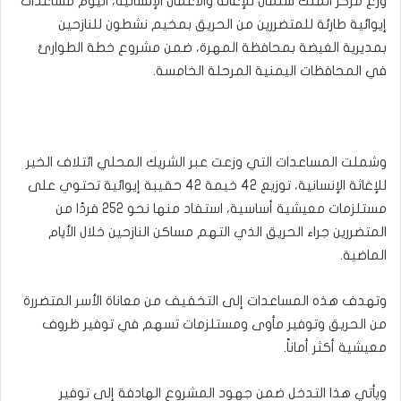
وزع مركز الملك سلمان للإغاثة والأعمال الإنسانية، اليوم مساعدات
إيوائية طارئة للمتضررين من الحريق بمخيم نشطون للنازحين
بمديرية الغيضة بمحافظة المهرة، ضمن مشروع خطة الطوارئ
في المحافظات اليمنية المرحلة الخامسة.
وشملت المساعدات التي وزعت عبر الشريك المحلي ائتلاف الخير
للإغاثة الإنسانية، توزيع 42 خيمة 42 حقيبة إيوائية تحتوي على
مستلزمات معيشية أساسية، استفاد منها نحو 252 فردًا من
المتضررين جراء الحريق الذي التهم مساكن النازحين خلال الأيام
الماضية.
وتهدف هذه المساعدات إلى التخفيف من معاناة الأسر المتضررة
من الحريق وتوفير مأوى ومستلزمات تسهم في توفير ظروف
معيشية أكثر أماناً.
ويأتي هذا التدخل ضمن جهود المشروع الهادفة إلى توفير