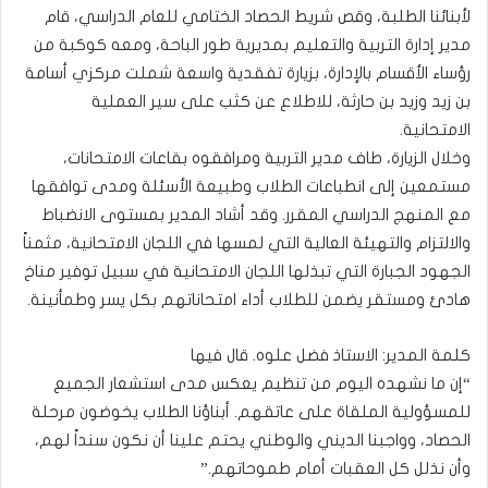
لأبنائنا الطلبة، وقص شريط الحصاد الختامي للعام الدراسي، قام
مدير إدارة التربية والتعليم بمديرية طور الباحة، ومعه كوكبة من
رؤساء الأقسام بالإدارة، بزيارة تفقدية واسعة شملت مركزي أسامة
بن زيد وزيد بن حارثة، للاطلاع عن كثب على سير العملية
الامتحانية.
وخلال الزيارة، طاف مدير التربية ومرافقوه بقاعات الامتحانات،
مستمعين إلى انطباعات الطلاب وطبيعة الأسئلة ومدى توافقها
مع المنهج الدراسي المقرر. وقد أشاد المدير بمستوى الانضباط
والالتزام والتهيئة العالية التي لمسها في اللجان الامتحانية، مثمناً
الجهود الجبارة التي تبذلها اللجان الامتحانية في سبيل توفير مناخ
هادئ ومستقر يضمن للطلاب أداء امتحاناتهم بكل يسر وطمأنينة.
كلمة المدير: الاستاذ فضل علوه. قال فيها
“إن ما نشهده اليوم من تنظيم يعكس مدى استشعار الجميع
للمسؤولية الملقاة على عاتقهم. أبناؤنا الطلاب يخوضون مرحلة
الحصاد، وواجبنا الديني والوطني يحتم علينا أن نكون سنداً لهم،
وأن نذلل كل العقبات أمام طموحاتهم.”