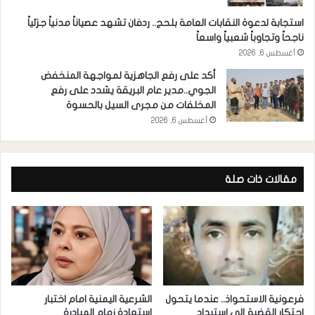
استجابة لدعوة النقابات العامة بلحج.. ردفان تشهد عصياناً مدنياً جزئياً
ناجحاً وتجاوباً شعبياً واسعاً
أغسطس 6, 2026
أكد على رفع الجاهزية لمواجهة المنخفض
الجوي..مدير عام البريقة يشدد على رفع
المخلفات من مجرى السيل بالحسوة
أغسطس 6, 2026
مقالات ذات صلة
فرعونية الاستحواذ.. عندما يتحول
الشرعية اليمنية امام اختبار
احتكار القضية إلى استبداد
استعادة زمام المبادرة