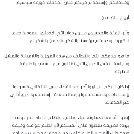
وخلافاتكم وإستخدام حربكم على الخدمات كورقة سياسية.
أين إيرادات عدن.
وأين المائة والخمسون مليون دولار التي قدمتها سعودية دعم
للكهرباء وصدعتم برؤوسنا بالشكر والعرفان بالشكر لها.
ما هو هدفكم انتم والتحالف من هذه المهزلة واللامبالاة والفشل
وسياسة النفس الطويل التي تقتلون فيها الشعب بالطريقة
البطيئة.
إذا كان لديكم سيناريوا آخر بعد القضاء على الانتقالي فإسرعوا
بإستخدامه ولا تستخدموا ورقة الخدمات ، إستخدموا طرق أخرى
غير الخدمات.
إتقوا الله فما تعملونه غباء وظلم ، والظلم إذا دام دمر ، وأنتم
بهذه الطريقة تقضون على أنفسكم لأن الظلم عواقبه وخيمة ،
وتذكروا أن الله حرم الظلم على نفسه وجعله محرم بين عباده ،