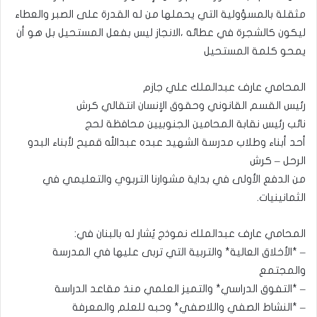
مثقلة بالمسؤولية التي يحملها من له القدرة على الصبر والعطاء
ليكون كالشجرة في عطائه ،الانجاز ليس بفعل المستحيل بل هو أن
يمحو كلمة المستحيل
المحامي عارف عبدالملك علي جازم
رئيس القسم القانوني وحقوق الإنسان انتقالي كرش
نائب رئيس نقابة المحامين الجنوبيين محافظة لحج
أحد أبناء وطلاب مدرسة الشهيد عبده عبدالله قميح لأبناء البدو
الرحل – كرش
من الدفع الأولى في بداية مشوارنا التربوي والتعليمي في
الثمانينيات.
المحامي عارف عبدالملك نموذج يُشار له بالبنان في:
– *الأخلاق العالية* والتربية التي تربى عليها في المدرسة
والمجتمع
– *التفوق الدراسي* والتميز العلمي منذ مقاعد الدراسة
– *النشاط الصفي واللاصفي* وحبه للعلم والمعرفة