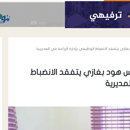
ازي يتفقد الانضباط الوظيفي بإدارة الزراعة في المديرية
س هود بغازي يتفقد الانضباط
مديرية
أغسطس 6, 2026
ابات العامة بلحج..
مدير عام إعلام لحج يطمئن على صحة
دنياً جزئياً ناجحاً
الصحفي خلدون البرحي عقب تعرضه
اً
لحادث سير