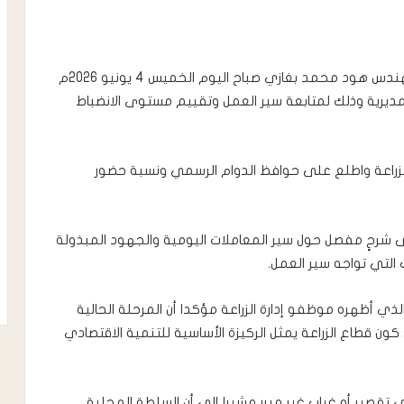
​قام مدير عام مديرية تبن رئيس المجلس المحلي المهندس هود محمد بغازي صباح اليوم الخميس 4 يونيو 2026م
المديرية وذلك لمتابعة سير العمل وتقييم مستوى الانضباط
ة الزراعة واطلع على حوافظ الدوام الرسمي ونسبة حضور
ى شرحٍ مفصل حول سير المعاملات اليومية والجهود المبذولة
 التي تواجه سير العمل.
الذي أظهره موظفو إدارة الزراعة مؤكدا أن المرحلة الحالية
كون قطاع الزراعة يمثل الركيزة الأساسية للتنمية الاقتصادي
قصير أو غياب غير مبرر مشيرا إلى أن السلطة المحلية