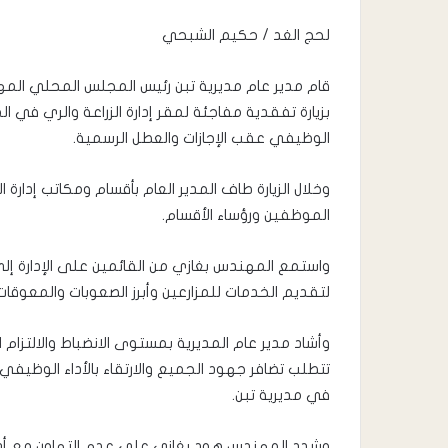
لحج الغد / ​حكيم الشبحي
بزيارة تفقدية مفاجئة لمقر إدارة الزراعة والري في 
الوظيفي عقب الإجازات والعطل الرسمية.
​وخلال الزيارة طاف المدير العام بأقسام ومكاتب إدار
الموظفين ورؤساء الأقسام.
واستمع المهندس بغازي من القائمين على الإدارة إل
لتقديم الخدمات للمزارعين وأبرز الصعوبات والمعوقات
​وأشاد مدير عام المديرية بمستوى الانضباط والالتزام 
تتطلب تضافر جهود الجميع والارتقاء بالأداء الوظيفي 
في مديرية تبن.
​وشدد المهندس هود بغازي على عدم التهاون مع أي ت