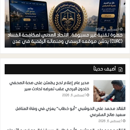
أغسطس 6, 2026
خطوة تقنية غير مسبوقة.. الاتحاد المدني لمكافحة الفساد
ف
(CUAC) يدشن موقعه الرسمي ومنصاته الرقمية في عدن
ا
أضيف حديثاً
مدير عام إعلام لحج يطمئن على صحة الصحفي
خلدون البرحي عقب تعرضه لحادث سير
أغسطس 6, 2026
القائد محمد علي الحوشبي “أبو خطاب” يعزي في وفاة المناضل
سعيد صالح المقرعي
أغسطس 6, 2026