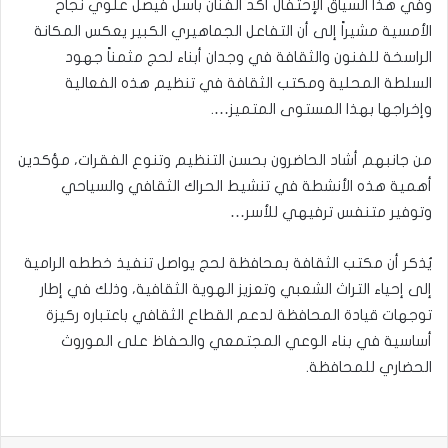
​وفي هذا السياق الإحتفال أكد الفنان باسل فيصل علوي نجاح
الأمسية مشيراً إلى أن التفاعل الجماهيري الكبير يعكس المكانة
الراسخة للفنون والثقافة في وجدان أبناء لحج مثمناً جهود
السلطة المحلية ومكتب الثقافة في تنظيم هذه الفعالية
وإخراجها بهذا المستوى المتميز….
​من جانبهم أشاد الحاضرون بحسن التنظيم وتنوع الفقرات، مؤكدين
أهمية هذه الأنشطة في تنشيط الحراك الثقافي والسياحي
وتوفير متنفس ترفيهي للأسر…
​يُذكر أن مكتب الثقافة بمحافظة لحج يواصل تنفيذ خططه الرامية
إلى إحياء التراث الشعبي وتعزيز الهوية الثقافية، وذلك في إطار
توجهات قيادة المحافظة لدعم القطاع الثقافي باعتباره ركيزة
أساسية في بناء الوعي المجتمعي والحفاظ على الموروث
الحضاري للمحافظة.