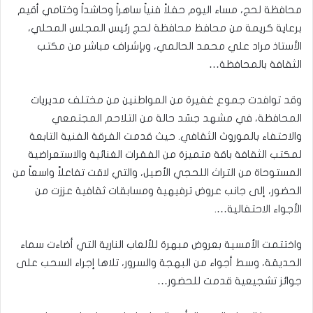
محافظة لحج، مساء اليوم حفلاً فنياً ساهراً وحاشداً وختامي أقيم
برعاية كريمة من محافظ محافظة لحج رئيس المجلس المحلي،
الأستاذ مراد علي محمد الحالمي، وبإشراف مباشر من مكتب
الثقافة بالمحافظة…
​وقد توافدت جموع غفيرة من المواطنين من مختلف مديريات
المحافظة، في مشهد جسّد حالة من التلاحم المجتمعي
والاحتفاء بالموروث الثقافي. حيث قدمت الفرقة الفنية التابعة
لمكتب الثقافة باقة متميزة من الفقرات الغنائية والاستعراضية
المستوحاة من التراث اللحجي الأصيل، والتي لاقت تفاعلاً واسعاً من
الحضور، إلى جانب عروض ترفيهية ومسابقات ثقافية عززت من
الأجواء الاحتفالية….
​واختتمت الأمسية بعروض مبهرة للألعاب النارية التي أضاءت سماء
الحديقة، وسط أجواء من البهجة والسرور، تلاها إجراء السحب على
جوائز تشجيعية قدمت للحضور…