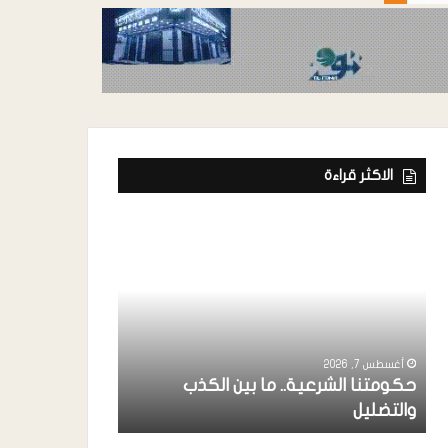
الاكثر قراءة
أغسطس 7, 2026
ة
رئيس إتحاد الفن
خواجة ” يشارك
أغسطس 7, 2026
حكومتنا الشرعية.. ما بين الكذب
بردفان بحضور 
والتضليل
الإنتقالي ..