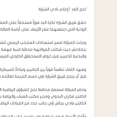
لحج الغد /إعلام نادي الشرارة
الودية التي جمعتهما عصر الأربعاء على أرضية الصال
وجاءت المباراة ضمن استعدادات المنتخب اليمني للش
بنجلادش حيث شكلت المواجهة محطة فنية مهمة للج
والبدنية للاعبين قبل خوض الاستحقاق الخارجي المرت
وشهد اللقاء تنافساً قوياً بين الجانبين وتبادلاً للس
قبل أن ينجح فريق الشرارة في حسم النتيجة لصالحه بف
وحضر المباراة مستشار محافظ لحج للشؤون الرياضية ا
الكابتن فكري البدوي ومدير مكتب الشباب والرياضة ب
الكابتن فادي بجاش إلى جانب عدد من القيادات الرياض
وأشاد الأستاذ فيصل شوكرة في تصريح عقب المباراة 