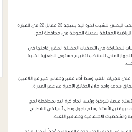
حقق فريق الشرارة لكرة اليد فوزاً مستحقاً على المنتخب اليمني للشباب لكرة اليد بنتيجة 23 مقابل 22 في المباراة
ة الرياضية المغلقة بمدينة الحوطة في محافظة لحج.
باب للمشاركة في التصفيات المقبلة المقرر إقامتها في
هاز الفني للمنتخب لتقييم مستوى الجاهزية الفنية
قب.
يطرة على مجريات اللعب وسط أداء مميز وحماس كبير من اللاعبين
ارق هدف واحد خلال الدقائق الأخيرة من عمر المباراة.
لأستاذ فيصل شوكرة ورئيس اتحاد كرة اليد بمحافظة لحج
مديرية تبن الأستاذ يسلم باجول وبطل آسيا في الشطرنج
ية والشخصيات الاجتماعية وجماهير اللعبة.
بالمستوى الفني الذي قدمه الفريقان مؤكداً أن مثل هذه