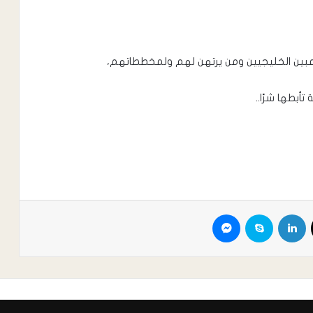
لاعبين الخليجيين ومن يرتهن لهم ولمخططاتهم،
أبطها شرًا..