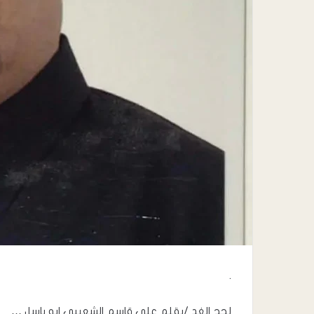
.
لحج الغد /بقلم علي قاسم الشعيبي ابو باسل …