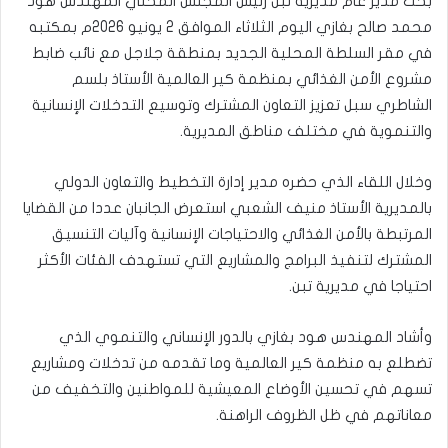
بحث مدير عام مديرية تبن رئيس المجلس المحلي المهندس هود
محمد صالح بغازي اليوم الثلاثاء الموافق 2 يونيو 2026م بمكتبه
في مقر السلطة المحلية الجديد بمنطقة جلاجل مع نائب ضابط
مشروع الأمن الغذائي بمنظمة كير العالمية الأستاذ بلسم
الشاطري سبل تعزيز التعاون المشترك وتوسيع التدخلات الإنسانية
والتنموية في مختلف مناطق المديرية.
وخلال اللقاء الذي حضره مدير إدارة التخطيط والتعاون الدولي
بالمديرية الأستاذ منيف الشعبي استعرض الجانبان عددا من القضايا
المرتبطة بالأمن الغذائي والاحتياجات الإنسانية وآليات التنسيق
المشترك لتنفيذ البرامج والمشاريع التي تستهدف الفئات الأكثر
احتياجا في مديرية تبن.
وأشاد المهندس هود بغازي بالدور الإنساني والتنموي الذي
تضطلع به منظمة كير العالمية وما تقدمه من تدخلات ومشاريع
تسهم في تحسين الأوضاع المعيشية للمواطنين والتخفيف من
معاناتهم في ظل الظروف الراهنة.