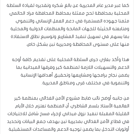
كما عبر مدير عام المديرية عن بالغ شكره وتقديره لقيادة السلطة
المحلية بمحافظة لحج ممثلة بمحافظ المحافظة مراد الحالمي
مثمنا جهوده المستمرة في دعم العمل الإنساني والتنموي
ومتابعته الحثيثة للجهات المانحة والمنظمات الدولية والمحلية
بما يسهم في تسهيل تنفيذ المشاريع وتوسيع نطاق الاستفادة
منها على مستوى المحافظة ومديرية تبن بشكل خاص.
هذا وأكد بغازي حرص السلطة المحلية على تقديم كافة أوجه
الدعم والتسهيلات اللازمة لمنظمة كير وفرقها الميدانية بما
يضمن نجاح برامجها ومشاريعها وتحقيق أهدافها الإنسانية
والتنموية في مختلف قرى ومناطق المديرية.
من جانبه أوضح نائب ضابط مشروع الأمن الغذائي بمنظمة كير
العالمية الأستاذ بلسم الشاطري أن المنظمة تعتزم خلال الأيام
القليلة المقبلة تنفيذ نزول ميداني لإجراء مسح شامل للاحتياجات
في قطاع الأمن الغذائي بمديرية تبن بهدف جمع البيانات وتحديد
أولويات التدخل بما يضمن توجيه الدعم والمساعدات المستقبلية