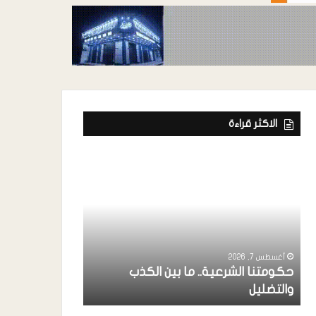
الاكثر قراءة
أغسطس 7, 2026
ة
رئيس إتحاد الفن
خواجة ” يشارك
أغسطس 7, 2026
حكومتنا الشرعية.. ما بين الكذب
بردفان بحضور 
والتضليل
الإنتقالي ..