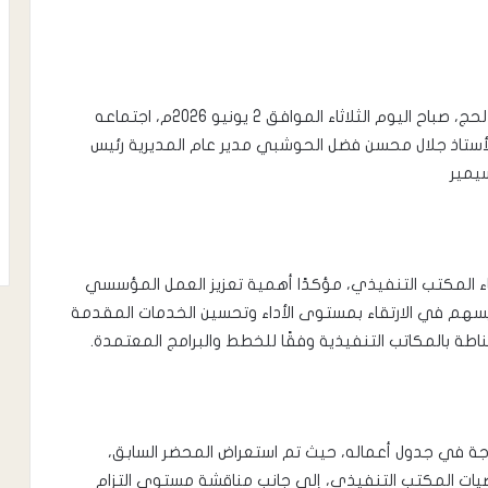
عقد المكتب التنفيذي بمديرية المسيمير، محافظة لحج، صباح اليوم الثلاثاء الموافق 2 يونيو 2026م، اجتماعه
خامسة) لشهر مايو 2026م، برئاسة الأستاذ جلال محسن فضل الحوشبي مدير عام المديرية رئيس
يمير
ء المكتب التنفيذي، مؤكدًا أهمية تعزيز العمل المؤسسي
يسهم في الارتقاء بمستوى الأداء وتحسين الخدمات المقدمة
اطة بالمكاتب التنفيذية وفقًا للخطط والبرامج المعتمدة.
جة في جدول أعماله، حيث تم استعراض المحضر السابق،
يات المكتب التنفيذي، إلى جانب مناقشة مستوى التزام