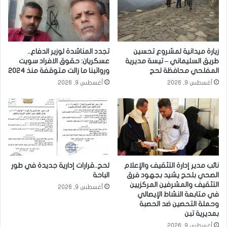
زيارة ميدانية لمشروع تحسين
تجدد المناشدة لوزير الدفاع..
طريق السليماني – تيسة مديرية
عسكريان: حقوق الافراد سويت
المفلحي محافظة لحج
ورواتبنا ما زالت متوقفة منذ 2024
أغسطس 9, 2026
أغسطس 9, 2026
نائب مدير إدارة التثقيف والإعلام
لحج..قرارات إدارية جديدة في طور
الصحي بلحج يشيد بجهود فرق
الباحة
التثقيف والمشرفين المركزيين
أغسطس 9, 2026
في متابعة النشاط الإيصالي
وحملة التحصين ضد الحصبة
بمديرية تبن
أغسطس 9, 2026