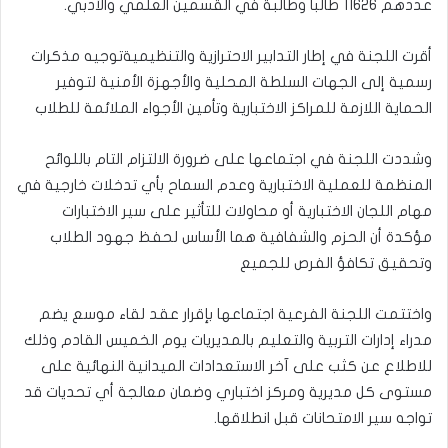
عددهم 11626 طالبا وطالبة في القسمين العلمي والأدبي.
أقرت اللجنة​ في إطار التدابير الاحترازية والتنظيميةتوجيه مذكرات
رسمية إلى الجهات السلطة المحلية والأجهزة الأمنية لتوفير
الحماية اللازمة للمراكز الاختبارية وتأمين الأجواء الملائمة للطلاب
​وشددت اللجنة في اجتماعها على ضرورة الالتزام التام باللوائح
المنظمة للعملية الاختبارية وعدم السماح بأي تدخلات خارجية في
مهام اللجان الاختبارية أو محاولات للتأثير على سير الاختبارات
مؤكدة أن الحزم والشفافية هما الأساس لحفظ جهود الطلاب
وتحقيق تكافؤ الفرص للجميع
​واختتمت اللجنة الفرعية اجتماعها بإقرار عقد لقاء موسع يضم
مدراء إدارات التربية والتعليم بالمديريات يوم الخميس القادم وذلك
للاطلاع عن كثب على آخر الاستعدادات الميدانية النهائية على
مستوى كل مديرية ومركز اختباري وضمان معالجة أي تحديات قد
تواجه سير الامتحانات قبل انطلاقها.