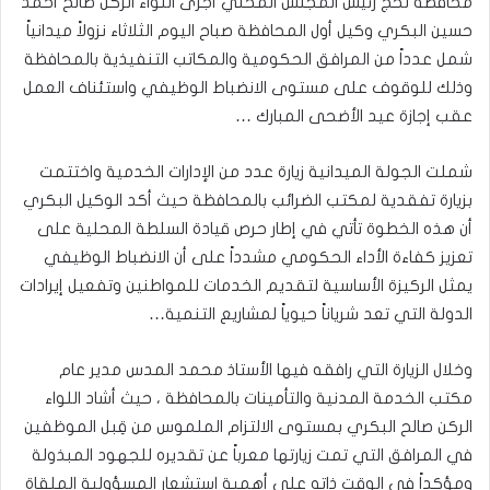
محافظة لحج رئيس المجلس المحلي أجرى اللواء الركن صالح أحمد
حسين البكري وكيل أول المحافظة صباح اليوم الثلاثاء نزولاً ميدانياً
شمل عدداً من المرافق الحكومية والمكاتب التنفيذية بالمحافظة
وذلك للوقوف على مستوى الانضباط الوظيفي واستئناف العمل
عقب إجازة عيد الأضحى المبارك …
شملت الجولة الميدانية زيارة عدد من الإدارات الخدمية واختتمت
بزيارة تفقدية لمكتب الضرائب بالمحافظة حيث أكد الوكيل البكري
أن هذه الخطوة تأتي في إطار حرص قيادة السلطة المحلية على
تعزيز كفاءة الأداء الحكومي مشدداً على أن الانضباط الوظيفي
يمثل الركيزة الأساسية لتقديم الخدمات للمواطنين وتفعيل إيرادات
الدولة التي تعد شرياناً حيوياً لمشاريع التنمية…
وخلال الزيارة التي رافقه فيها الأستاذ محمد المدس مدير عام
مكتب الخدمة المدنية والتأمينات بالمحافظة ، حيث أشاد اللواء
الركن صالح البكري بمستوى الالتزام الملموس من قِبل الموظفين
في المرافق التي تمت زيارتها معرباً عن تقديره للجهود المبذولة
ومؤكداً في الوقت ذاته على أهمية استشعار المسؤولية الملقاة