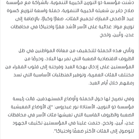
دشنت مؤسسة ذو النورين الخيرية التنموية، بالشراكة مع مؤسسة
صلاح جابر بن شعيله الخيرية التنموية، حملة واسعة لتوزيع كسوة
عيد الأضحى المبارك لجميع الفئات، صغارًا وكبارًا، بالإضافة إلى
توزيع مواد غذائية على الأسر الأشد فقرًا واحتياجًا في محافظات
عدن، وأبين، ولحج.
وتأتي هذه الحملة للتخفيف من معاناة المواطنين في ظل
الظروف الاقتصادية الصعبة التي تمر بها البلاد، وحرصًا من
المؤسستين على إدخال بهجة العيد وفرحته إلى قلوب الفقراء من
مختلف الفئات العمرية، وتوفير المتطلبات الأساسية التي تسد
رمقهم خلال أيام العيد.
وفي تصريح لها حول الحملة وأوضاع المستهدفين، قالت رئيسة
مؤسسة ذو النورين، الأستاذة نور عيدروس: “إن الأوضاع المعيشية
الصعبة والظروف القاسية التي تعيشها مئات الأسر في محافظات
عدن، أبين، ولحج، حتمت علينا في المؤسستين تكثيف الجهود
للوصول إلى الفئات الأكثر ضعفًا واحتياجًا”.