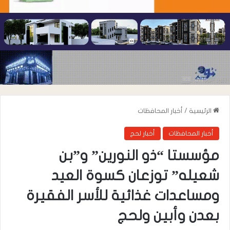
الرئيسية
/
أخبار المحافظات
أخبار المحافظات
أخبار لحج
مؤسستا “ذو النورين” و”بن
شعيله” توزعان كسوة العيد
ومساعدات غذائية للأسر الفقيرة
بعدن وأبين ولحج