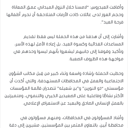
وأضافت العيدروس: “لامسنا خلال النزول الميداني عمق المعاناة
وحجم العوز لدى عائلات كادت الأزمات المتلاحقة أن تحرم أطفالها
فرحة العيد”.
وأشارت إلى أن هدفنا من هذه الحملة ليس فقط تقديم
المساعدات الغذائية وكسوة العيد، بل إعادة الأمل لهذه الأسر،
وتأكيد وقوفنا إلى جانبهم ليشعروا بأنهم ليسوا وحدهم في
مواجهة هذه الظروف الصعبة.
وحظيت الحملة بإشادة واسعة وثناء كبير من قِبل مكاتب الشؤون
الاجتماعية والعمل في المحافظات المستهدفة، والتي أكدت أن
مؤسستي “ذو النورين” و”بن شعيله” تتصدران قائمة المؤسسات
الأكثر نشاطًا وفاعلية على الصعيدين الخيري والتنموي، ومتميزتين
بالعمل الإنساني الصادق والبعيد عن الاستعراض الإعلامي.
وأشاد المسؤولون في المحافظات، ومنهم مسؤولون في
محافظة أبين، بالتعاون المثمر بين المؤسستين، مشيرين إلى دقة