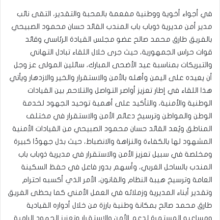
في أجواء أخوية ووطنية مفعمة بالمحبة والتقدير، التقى نائب
مدير أمن مديرية ذوباب باب المندب القائد حسان محمود الصبيحي
بالفريق طارق محمد صالح عضو مجلس القيادة الرئاسي وقائد
قوات حراس الجمهورية، حيث جرى خلال اللقاء تبادل التهاني
والتبريكات بمناسبة عيد الأضحى المبارك، سائلين المولى عز وجل
أن يعيده على اليمن وأهله بالأمن والاستقرار والخير والازدهار ويأتي
هذا اللقاء في إطار تعزيز أواصر التواصل والتلاحم بين القيادات
الوطنية والأمنية، والتأكيد على أهمية توحيد الجهود لخدمة
الوطن والمواطن وترسيخ دعائم الأمن والاستقرار في مختلف
المناطق ويُعد القائد حسان محمود الصبيحي من القيادات الأمنية
المشهود لها بالكفاءة والنزاهة والانضباط، حيث بذل جهودًا كبيرة
ومخلصة في سبيل تعزيز الأمن والاستقرار في مديرية ذوباب باب
المندب بالساحل الغربي، وأسهم بدور فاعل في حفظ السكينة
العامة وترسيخ هيبة النظام والقانون، الأمر الذي أكسبه احترام
وتقدير أبناء المديرية وزملائه في العمل الأمني كما يحظى الفريق
طارق محمد صالح بمكانة وطنية بارزة من خلال أدواره القيادية
ومساعيه المستمرة لدعم الأمن والاستقرار وتعزيز الجهود الرامية