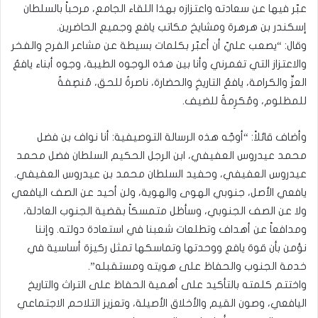
عبّر فيها عن سعادته واعتزازه بهذا اللقاء الجامع، مرحباً بالسلطان
إسكندر بن هرهرة ومشايخ مكاتب يافع وجميع الحاضرين.
وقال: “يصعب عليّ أن أعبّر بكلمات بسيطة عن مشاعر الفرح والفخر
والاعتزاز التي تغمرني وأنا بين هذه الوجوه الطيبة، وجوه أبناء يافعُ
العزِّ والكرامة، يافعُ التاريخِ والحضارة، ناصرةٌ للحق، مُنصِفةٌ
للمظلوم، ومُكرِمةٌ للضيف.
وأضاف قائلاً: “أوجّه هذه الرسالة التوصيفية: أنا نواف بن فضل
محمد عيدروس العفيفي، ابن الرجل الحكيم السلطان فضل محمد
عيدروس العفيفي، وحفيد السلطان محمد بن عيدروس العفيفي.
يافعي الأصل، جنوبي الهوى والهوية، ولن أحيد عن الصف اليافعي
ولا عن الصف الجنوبي، وسأظل متمسكاً بقضية الجنوب العادلة،
ومدافعاً عن أهداف وتطلعات شعبنا في استعادة دولته. وإننا
نؤمن بأن قوة يافع ووحدتها وتماسكها تمثل ركيزة أساسية في
خدمة الجنوب والحفاظ على هويته ومستقبله”.
واختتم كلمته بالتأكيد على أهمية الحفاظ على التراث والتاريخ
اليافعي، وصون القيم والأخلاق الأصيلة، وتعزيز التلاحم الاجتماعي