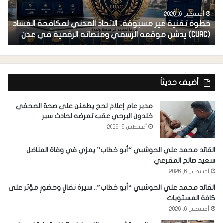
أغسطس 6, 2026
خطوة تقنية غير مسبوقة.. الاتحاد المدني لمكافحة الفساد
ف
(CUAC) يدشن موقعه الرسمي ومنصاته الرقمية في عدن
ا
أضيف حديثاً
مدير عام إعلام لحج يطمئن على صحة الصحفي
خلدون البرحي عقب تعرضه لحادث سير
أغسطس 6, 2026
القائد محمد علي الحوشبي “أبو خطاب” يعزي في وفاة المناضل
سعيد صالح المقرعي
أغسطس 6, 2026
القائد محمد علي الحوشبي “أبو خطاب”.. سيرة نضالٍ وحضورٍ مؤثر على
كافة المستويات
أغسطس 6, 2026