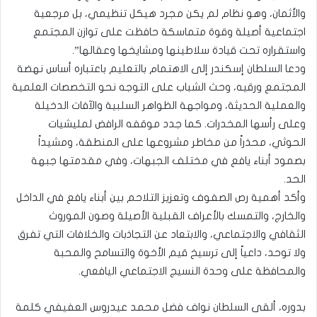
والأثمان، وهو نظام لم يكن مجرد هيكل تنظيمي، بل مرجعية
اجتماعية أصيلة وقوة متماسكة حافظت على توازن المجتمع
واستقراره تحت قيادة سلاطينها ومشايخها وعقالها”.
ودعا السلطان إسكندر إلى الاهتمام بالتعليم باعتباره أساس نهضة
المجتمع ورقيه، وحث الشباب على التوجه نحو التخصصات العلمية
والعملية الحديثة، ومواجهة الظواهر السلبية والآفات الدخيلة
وعلى رأسها المخدرات. كما جدد موقفه الرافض لمليشيات
الحوثي، محذراً من مخاطر مشروعها على المنطقة، ومشيداً
بصمود أبناء يافع في مختلف الجبهات، وفي مقدمتها جبهة
الحد.
وأكد أهمية رص الصفوف وتعزيز التلاحم بين أبناء يافع في الداخل
والخارج، والتمسك بالأعراف القبلية الأصيلة وصون الموروث
الثقافي والاجتماعي، والابتعاد عن التجاذبات والخلافات التي تفرق
ولا توحد، داعياً إلى ترسيخ قيم الأخوة والتسامح والمحبة
والمحافظة على وحدة النسيج الاجتماعي اليافعي.
بدوره، ألقى السلطان نواف فضل محمد عيدروس العفيفي كلمة