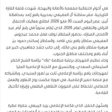
في أجواءٍ احتفالية مفعمة بالأصالة والبهجة، شهدت قلعة القارة
التاريخية، مقر سلطنة آل العفيفي بمديرية يافع رُصد بمحافظة
أبين، عصر اليوم السبت 30 مايو 2026، انطلاق فعاليات الاحتفال
التراثي والثقافي لعام 2026، الذي يُقام سنوياً في رابع أيام عيد
الأضحى المبارك، بحضور السلطان نواف فضل محمد عيدروس
العفيفي سلطان يافع بني قاصد، والسلطان إسكندر حمود بن
هرهرة سلطان يافع بني مالك، إلى جانب حشد جماهيري كبير من
أبناء يافع ومختلف مناطق الجنوب.
وجاء تنظيم المهرجان برعاية منظمة “ياك” برئاسة الشيخ الخضر
السليماني السعدي، وبالتنسيق مع اللجنة الإعلامية العليا
لمهرجانات يافع برئاسة الإعلامي ثابت بن لقور السنيدي، وبالشراكة
مع منصة حمير الإعلامية، في صورة عكست روح التعاون والعمل
الجماعي للحفاظ على الموروث الثقافي اليافعي وإبرازه للأجيال
القادمة.
واستُهل الحفل، الذي قدّمه الإعلامي يزيد الربيعي، بتلاوة عطرة
من آيات الذكر الحكيم، أعقبها كلمة ترحيبية ألقاها الشيخ الخضر