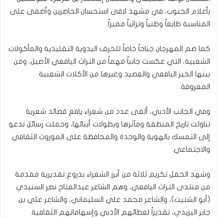
بأعلام الجنوب، في مشهد لاقى استحسان الحاضرين وأضفى على
المناسبة طابعاً وطنياً وتراثياً مميزاً.
كما ضم المهرجان جناحاً خاصاً للحرف اليدوية التقليدية والمأكولات
الشعبية، التي عكست جانباً مهماً من التراث اليافعي الأصيل، ومن
بينها الخبز اليافعي والعصيد وغيرها من الأكلات الشعبية
المعروفة.
وفي الجانب الأدبي، ألقى عدد من شعراء يافع قصائد شعرية
تناولت تاريخ المنطقة ومآثرها وبطولات أبنائها، وحملت رسائل تدعو
إلى التمسك بالهوية والوحدة والمحافظة على الموروث الثقافي
والاجتماعي.
وشهد الحفل تكريم ثلاثة من أبرز الشعراء بدروع تقديرية مقدمة
من منتدى التراث اليافعي، وهم الشاعر عبدالفتاح نصر السنيدي
(أبو الشتيت)، والشاعر محمد علي السليماني، والشاعر علي بن
جابر اليزيدي، تقديراً لعطائهم الأدبي وإسهاماتهم الثقافية.