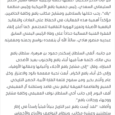
السليماني السعدي، رئيس جمعية يافع الأمريكية ورئيس منظمة
“ياك”، رحب خلالها بالسلاطين ومشايخ مكاتب يافع وكافة الحاضرين،
مؤكداً أهمية هذه الفعاليات في الحفاظ على العادات والتقاليد
اليافعية الأصيلة وتعزيز الهوية الثقافية للمجتمع. كما أعلن إلغاء
الفقرة الفنية المسائية حداداً على وفاة الرئيس اليمني السابق
عبدربه منصور هادي، سائلاً الله أن يتغمده بواسع رحمته ومغفرته.
من جانبه، ألقى السلطان إسكندر حمود بن هرهرة، سلطان يافع
بني مالك، كلمة هنأ فيها أبناء يافع والجنوب بعيد الأضحى
المبارك، وقال: “إلى مشايخ يافع الأجلاء وأعيانها وعقالها الأوفياء،
وإلى كل أبناء يافع الكرام، أبعث تحية مفعمة بالود والاعتزاز، وكل
عام وأنتم بخير. ومن سفوح قلعة القارة الأبية، الحصن التاريخي
المنيع والعاصمة العريقة ليافع بني قاصد وسلطنة آل العفيفي،
أقف اليوم إلى جانب أخي السلطان نواف العفيفي وكافة مشايخ
ووجهاء ورجالات يافع”.
وأضاف: “لقد أرست يافع عبر التاريخ بنياناً قبلياً راسخاً في إطار
سلطنتين وعشرة مكاتب، وبنظام النواصف والأرباع والأخماس