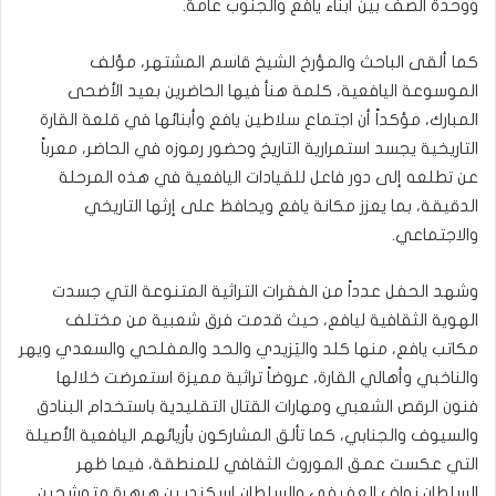
ووحدة الصف بين أبناء يافع والجنوب عامة.
كما ألقى الباحث والمؤرخ الشيخ قاسم المشتهر، مؤلف
الموسوعة اليافعية، كلمة هنأ فيها الحاضرين بعيد الأضحى
المبارك، مؤكداً أن اجتماع سلاطين يافع وأبنائها في قلعة القارة
التاريخية يجسد استمرارية التاريخ وحضور رموزه في الحاضر، معرباً
عن تطلعه إلى دور فاعل للقيادات اليافعية في هذه المرحلة
الدقيقة، بما يعزز مكانة يافع ويحافظ على إرثها التاريخي
والاجتماعي.
وشهد الحفل عدداً من الفقرات التراثية المتنوعة التي جسدت
الهوية الثقافية ليافع، حيث قدمت فرق شعبية من مختلف
مكاتب يافع، منها كلد واليَزيدي والحد والمفلحي والسعدي ويهر
والناخبي وأهالي القارة، عروضاً تراثية مميزة استعرضت خلالها
فنون الرقص الشعبي ومهارات القتال التقليدية باستخدام البنادق
والسيوف والجنابي، كما تألق المشاركون بأزيائهم اليافعية الأصيلة
التي عكست عمق الموروث الثقافي للمنطقة، فيما ظهر
السلطان نواف العفيفي والسلطان إسكندر بن هرهرة متوشحين