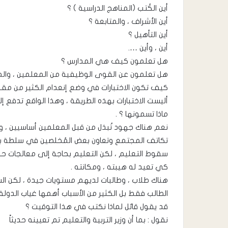
أين الكُتب (المناهج الدراسية ) ؟
أين الأشراف ، والمتابعة ؟
أين التأهيل ؟
أين ، وأين ….
هل تعلمون كيف هي المدارس ؟
هل تعلمون عن القوى الوظيفية من المعلمين ، وال
كيف تكون الاختبارات في وضع إنعدام الكثير من مقوما
أليست الاختبارات بهذه الطريقة ، وهذا الواقع تدفع إ
ماذا تسمونها ؟ .
نعم هناك جهود تُبذل من قبل المعلمين أساسيين ، وم
تكاتف المجتمع وتعاون بعض المُخلصين في سلطة بعض
سقوط التعليم ، لكن التعليم بحاجة إلى معالجات حق
كي تعيد له هيبته ، ومكانته .
هناك طلاب ، وطالبات لديهم مستويات جيدة ، لكن 
الطالب فقط بل الكثير من الأسباب أهمها غياب الدولة 
قد يقول قائل لماذا نكتب في هذا التوقيت ؟
نقول : بما أن وزير التربية والتعليم تم تعيينه حديثاً