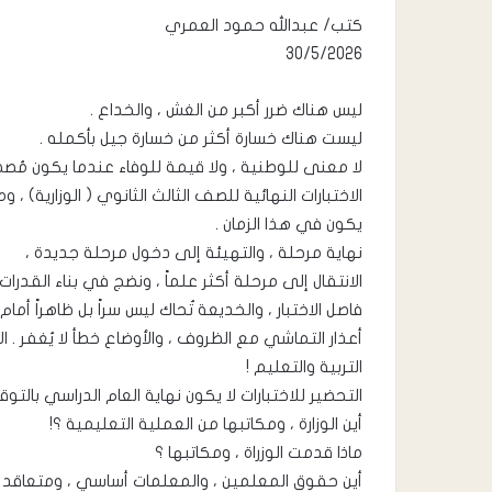
كتب/ عبدالله حمود العمري
30/5/2026
ليس هناك ضرر أكبر من الغش ، والخداع .
ليست هناك خسارة أكثر من خسارة جيل بأكمله .
لا معنى للوطنية ، ولا قيمة للوفاء عندما يكون مُصطن
الاختبارات النهائية للصف الثالث الثانوي ( الوزارية) 
يكون في هذا الزمان .
نهاية مرحلة ، والتهيئة إلى دخول مرحلة جديدة ،
الانتقال إلى مرحلة أكثر علماً ، ونضج في بناء القدرا
فاصل الاختبار ، والخديعة تُحاك ليس سراً بل ظاهراً أمام
أعذار التماشي مع الظروف ، والأوضاع خطأ لا يُغفر . ال
التربية والتعليم !
التحضير للاختبارات لا يكون نهاية العام الدراسي بالتوقي
أين الوزارة ، ومكاتبها من العملية التعليمية ؟!
ماذا قدمت الوزراة ، ومكاتبها ؟
أين حقوق المعلمين ، والمعلمات أساسي ، ومتعاقد ، 