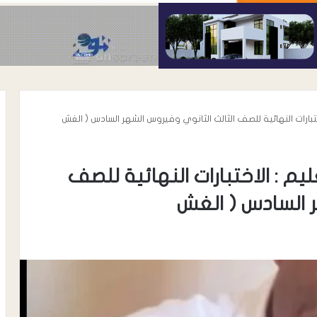
لاختبارات النهائية للصف الثالث الثانوي وفيروس الشهر السادس ( الغش
عليم : الاختبارات النهائية للصف
ر السادس ( الغش
مسيمير يوجه رسالة
أغسطس 8, 2026
شباب والرياضة
القيادي محمود عادل الحوشبي يعزي
بشأن نظام دوري
في وفاة المأذون الشرعي القاضي ناص
مهدي عبداللطيف