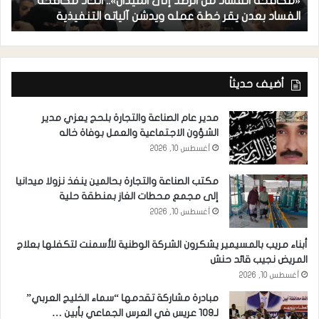
«مكافحة الفساد من الرصد إلى الميدان».. اتحاد مكافحة
أ
الفساد بعدن يقر خطة عمله ويدشن آلياته التنفيذية
ي
أضيف حديثاً
مدير عام الصناعة والتجارة بلحج يعزي مدير
الشؤون الاجتماعية والعمل بوفاة خاله
أغسطس 10, 2026
مكتب الصناعة والتجارة بحالمين ينفذ نزولا ميدانيا
إلى مجمع محطات الغاز بمنطقة حلية
أغسطس 10, 2026
أبناء مريب بالمسيمير يشكرون الشركة الوطنية للأسمنت لتكفلها بعلاج
المريض نجيب قائد حنش
أغسطس 10, 2026
مبادرة مشاركة تقدمها “سماء الخليج العربي”
لـ109 عريس في العرس الجماعي بأبين …