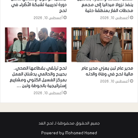
ينفذ نزولا ميدانيا إلى مجمع
دورة تدريبية لشبكة النُظَراء في
محطات الغاز بمنطقة حلية
لحج
أغسطس 10, 2026
أغسطس 10, 2026
مدير عام تبن يعزي مدير عام
لحج ترتقي بقطاعها الصحي..
مالية لحج في وفاة والدته
بحيبح والحالمي يدشنان العمل
بمركز الغسيل الكلوي ومشاريع
أغسطس 10, 2026
إستراتيجية بالحوطة وتبن …
أغسطس 10, 2026
جميع الحقوق محفوظة لـ لحج الغد
Powered by
Mohamed Hamed