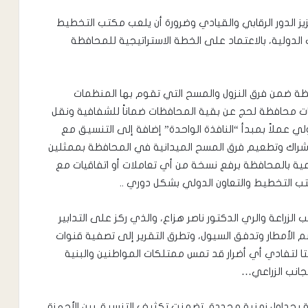
يز الدور الرقابي والقيادي وضرورة أن يلعب مكتب التخطيط
ت الدولية، بالاعتماد على الخطة الاستراتيجية للمحافظة
افظة ضمن فرق النزول والمسح التي تقوم بها المنظمات
ت محافظة لحج عن بقية المحافظات ضماناً للشفافية ونقل
لي عملاً بمبدأ “النافذة الواحدة” إضافة إلى التنسيق مع
إشراك وتطعيم فرق المسح الميدانية في المحافظة بممثلين
اعية بالمحافظة برفع نسخة من أي تعاملات أو اتفاقيات مع
 التخطيط والتعاون الدولي بشكل دوري ..
الزراعة والري الدكتور ناصر هزاع، والذي ركز على التدابير
م الأمطار وتدفق السيول، وتطرق التقرير إلى تصفية قنوات
دلتا لتفادي أي أضرار قد تمس ممتلكات المواطنين والبنية
جانب الزراعي…
ة بجداول زمنية محددة، تضمنت تكثيف التنسيق بين الأجهزة