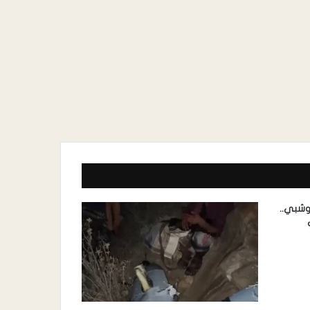
وشبي..