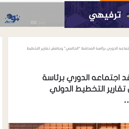
ماعه الدوري برئاسة المحافظ “الحالمي” ويناقش تقارير التخطيط
 اجتماعه الدوري برئاسة
قارير التخطيط الدولي
…
أغسطس 6, 2026
يس الجامع القبلي
حالمين تشهد عصيانا مدنيا جزئيا
لمحافظ لتعزيز الأمن
استجابة لدعوات التصعيد الثوري
الجنوبي