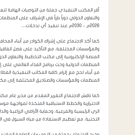
أقر المكتب التنفيذي جملة من التوصيات الهامة لتعز
والتعاون الدولي دوراً بارزاً في الإشراف على المنظما
2026م – 2030م عند تنفيذ أي تدخلات…
كما أكد الاجتماع على إشراك الكوادر من أبناء المح
والمؤسسات المختلفة، مع التأكيد على فصل اتفاقيا
المنصة الإلكترونية إلى مكتب التخطيط والتعاون الدو
المنظمات الدولية وحث برنامج الغذاء العالمي على 
من أبناء لحج مع إلزام كافة المكاتب التنفيذية القط
المنظمات والمؤسسات والصناديق المختلفة إلى مكتب
كما ناقش الاجتماع التقرير المقدم من مدير عام مكتب 
الاحترازية والخطط الاستباقية المتخذة لمواجهة موس
الري الرئيسية والفرعية، وحماية الأراضي الزراعية وال
التحتية، مع تعظيم الاستفادة من مياه السيول في ال
وخرج الإجتماع بجملة من التوجيهات الصارمة المقترن