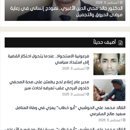
أغسطس 6, 2026
الدكتور خالد محي الدين الأغبري.. نموذج إنساني في رعاية
خ
مرضى الحروق والتجميل
(CUAC) يدشن موقعه الرسمي ومنصاته الرقمية في عدن
أضيف حديثاً
فرعونية الاستحواذ.. عندما يتحول احتكار القضية
إلى استبداد سياسي
أغسطس 6, 2026
مدير عام إعلام لحج يطمئن على صحة الصحفي
خلدون البرحي عقب تعرضه لحادث سير
أغسطس 6, 2026
القائد محمد علي الحوشبي “أبو خطاب” يعزي في وفاة المناضل
سعيد صالح المقرعي
أغسطس 6, 2026
القائد محمد علي الحوشبي “أبو خطاب”.. سيرة نضالٍ وحضورٍ مؤثر على