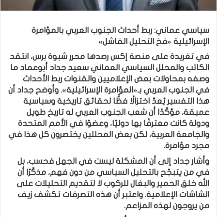
سياسي عماني: ربط أحداث الجنوب العربي بالمؤامرة
الإسرائيلية «فخ التحليل الفاشل»
في تغريدة على منصة إكس رصدها محرر شبوة برس، انتقد
الكاتب والمحلل السياسي العماني سعيد جداد أبوعماد ما
وصفه بمحاولات بعض الإعلاميين والقنوات ربط الأحداث
في الجنوب العربي بـ«المؤامرة الإسرائيلية». وأوضح جداد أن
هذا التفسير يُعدّ اختزالًا فظًّا لحقائق تاريخية وسياسية
عميقة، مؤكّدًا أن شعب الجنوب العربي له تاريخ طويل
ودولة كانت معترفًا بها دوليًا، وعضوًا في الأمم المتحدة
والجامعة العربية، لكن بعض المحللين يختصرون كل هذا في
مجرد مؤامرة.
وأشار جداد إلى أن المشكلة ليست في الجهل فحسب، بل
في من يتبجّح بالتحليل السياسي من دون فهم، مذكّرًا أن
الله خلق الحمير والبغال للركوب لا لتقديم التحليلات على
الشاشات الإعلامية. واعتبر أن هذه التصرفات تكشف زيف
من يروجون لهذه المزاعم.