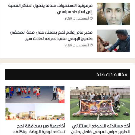
فرعونية الاستحواذ.. عندما يتحول احتكار القضية
إلى استبداد سياسي
أغسطس 6, 2026
مدير عام إعلام لحج يطمئن على صحة الصحفي
خلدون البرحي عقب تعرضه لحادث سير
أغسطس 6, 2026
مقالات ذات صلة
أكد مساندته للنموذج الاستثنائي
أكاديمية صبر بمحافظة لحج
لتطوير حراس المرمى فاضل يدشن
تستعد لودية الروضة.. وتكثف