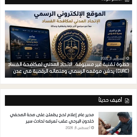
أغسطس 6, 2026
خطوة تقنية غير مسبوقة.. الاتحاد المدني لمكافحة الفساد
ف
(CUAC) يدشن موقعه الرسمي ومنصاته الرقمية في عدن
ا
أضيف حديثاً
مدير عام إعلام لحج يطمئن على صحة الصحفي
خلدون البرحي عقب تعرضه لحادث سير
أغسطس 6, 2026