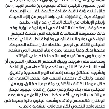
الدور المحوري للرئيس القائد عيدروس بن قاسم الزبيدي من
خلال تبنيه رؤية ثاقبة وقيادة حكيمة للقرارات الإصلاحية
الجريئة، حيث إن القرارات التي نراها اليوم من إلزام الجهات
بإيداع الإيرادات في البنك المركزي عدن إلى تطبيق
مصفوفة الإصلاحات الشاملة هي ثمرة لهذه الرؤية. وقد
كانت مصفوفة المعالجات العاجلة التي قدمت لمجلس
الوزراء في يونيو اللبنة الأولى وخارطة الطريق التي أعدها
المجلس الانتقالي لوضع الاقتصاد على سكته الصحيحة،
مظهرا بذلك وعيا عميقا بضرورة بناء الجنوب الذي ننشده،
جنوب قوي مستقر بمؤسساته منفتح على شركائه
ومحافظ على هويته. ويدرك المجلس الانتقالي الجنوبي أن
أشد الأسلحة فتكا التي يستخدمها الأعداء هي الإشاعة
وتشويه الحقائق بهدف إضعاف الروح المعنوية وتفريق
الصف، ولذلك كان تحصين الشعب هو الهدف الأسمى من
خلال مهمتنا كشف الأكاذيب وتقديم الحقائق، ويعمل
المجلس على بناء جدار وعي متين. إن هذه الجهود تجعل
من الشعب الجنوبي بأكمله خط الدفاع الأول عن مشروعه
الوطني، فالمجلس وقائده وشعب الجنوب باتوا جميعا في
خندق واحد للتصدي لكل محاولات التشويه والضرب