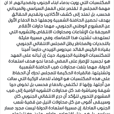
المكتسبات التي رويت بدماء ابناء الجنوب وتضحياتهم. اذ ان
مهمة المجلس لا تقتصر على الفعل السياسي والميداني
فحسب، بل تمتد إلى كشف الأكاذيب وتقديم الحقائق
بهدف تحصين الحاضنة الشعبية وجعلها خط الدفاع الأول
عن المشروع الوطني الجنوبي، مهما حاولت الأقلام
المرجفة بث الإشاعات ومحاولات الانتقاص والتشويه التي
تستهدف تشتيت هذا التماسك. وفي مسيرة مليئة
بالتحديات والمخاطر يظل المجلس الانتقالي الجنوبي
بقيادة الرئيس القائد عيدروس الزبيدي حارسا أمينا
للمكتسبات الوطنية الجنوبية، حيث إن ثباته على العهد
هو تجسيد للإصرار على المضي قدما نحو هدف استعادة
الدولة، مهما بلغت محاولات ضرب الحاضنة الشعبية
وتشتيتها، فالقيادة الحكيمة للمجلس تدرك أن الحفاظ
على هذه المكتسبات هو الوفاء للدماء الزكية التي سالت
من أجلها، وإنها لا تكتفي بالدفاع فحسب بل تخوض حربا
شريفة ومباشرة ضد كل محاولات التشويه الرامية إلى ضرب
المشروع التحرري لتؤكد أن درع الانتقالي الجنوبي كان
وسيبقى أقوى من كل محاولات النيل من قضية شعب
الجنوب العادلة. إن مسيرة استعادة الدولة ليست مجرد مسار
سياسي بل هي بناء اقتصادي وإداري متين، وهنا يتجلى