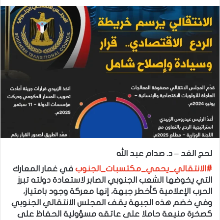
لحج الغد – د. صدام عبد الله
#الانتقالي_يحمي_مكتسبات_الجنوب
في غمار المعارك
التي يخوضها الشعب الجنوبي الصابر لاستعادة دولته تبرز
الحرب الإعلامية كأخطر جبهة، إنها معركة وجود بامتياز،
وفي خضم هذه الجبهة يقف المجلس الانتقالي الجنوبي
كصخرة منيعة حاملا على عاتقه مسؤولية الحفاظ على