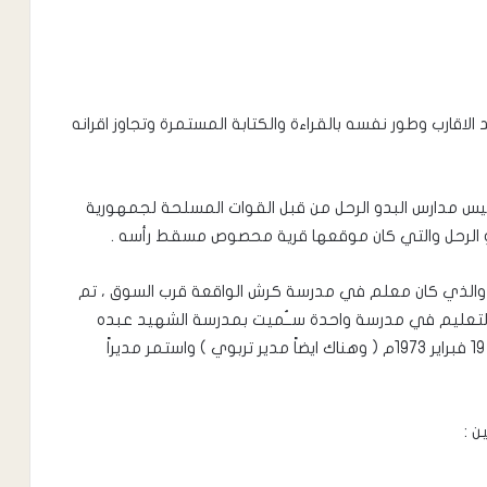
الاقارب وطور نفسه بالقراءة والكتابة المستمرة وتجاوز اقرانه
وعند تأسيس مدارس البدو الرحل من قبل القوات المسلحة لجمهورية
بدو الرحل والتي كان موقعها قرية محصوص مسقط رأسه .
له قميح والذي كان معلم في مدرسة كرش الواقعة قرب السوق ، تم
والتعليم في مدرسة واحدة ســُميت بمدرسة الشهيد عبده
قميح للبدو الرحل وتعين مديراً عسكرياً للمدرسة في 19 فبراير 1973م ( وهناك ايضاً مدير تربوي ) واستمر مديراً
ن :