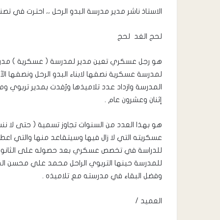
الاستاذ ناشر مدير مدرسة البدو الرحل ،، احترت في تص
لحج الغد لحج
هو رجل عسكري تعين مدير لمدرسة ( عسكرية ) مدرسة ا
لمدرسة عسكرية نصفها لابناء البدو الرحل ونصفها ال
المدرسة وازداد عدد تلاميذها ورُفدت بمدير تربوي و
إثنان وعشرون عام .
هو بهذا العدد من السنوات تجاوز تسمية ( حتى لا ن
عسكريته التي لا زال فيها وسيتقاعد منها والتي اعط
للدراسة في تخصص عسكري بعد حصوله على الثانوية ال
للمدرسة حينها التربوي الراحل محمد علي محسن الذي 
وفضل البقاء في مدرسته مع تلاميذه .
العميد /