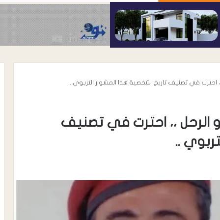
 ،، احترت في تصنيف تاريخ شخصية هذا المشوار التربوي ..
دو الرحل ،، احترت في تصنيف
ربوي ..
أغسطس 9, 2026
تجدد المناشدة لوزير الدفاع.. عسكريان:
لحواشب يعزي في
حقوق الافراد سويت ورواتبنا ما زالت
حمد الحوشبي
متوقفة منذ 2024