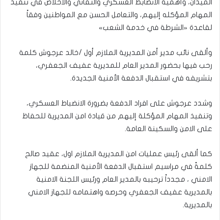
الميدان، وأهمية الانضابط العسكري والتفاني والاخلاص في تنفيذ
المهام المؤكله إليهم، والتعامل الحسن مع المواطنين وفقاً
لقاعدة «الشرطة في خدمة الشعب»
وألقى نائب مدير أمن المديرية الملازم أول /خالد عرجوش كلمة
رحب فيها بحضور المدير العام للمديرية عفيف الجعفري،
بتشريفه في استقبال الدفعة الأمنية الجديدة.
وشدد عرجوش على افراد الدفعة بضرورة الانضباط العسكري،
وتنفيذ المهام المؤكلة إليهم من قيادة امن المديرية للحفاظ
على الامن والسكينة العامة.
كما ألقى رئيس عمليات امن المديرية الملازم اول، عقيد صالح
كلمةً في مراسيم استقبال الدفعة الأمنية المنضمة للجهاز
الامني ، مجدداً ترحيبه بالمدير العام ورئيس اللجنة الامنية
بالمديرية عفيف الجعفري وحرصه واهتمامه للجهاز الامني
بالمديرية.