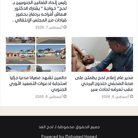
رئيس إتحاد الفنانين الجنوبيين بـ
لحج” خواجة ” يشارك الدكتور
هماش أفراحه بردفان بحضور
قيادات من المجلس الإنتقالي ..
أغسطس 7, 2026
مدير عام إعلام لحج يطمئن على
حالمين تشهد عصيانا مدنيا جزئيا
صحة الصحفي خلدون البرحي
استجابة لدعوات التصعيد الثوري
عقب تعرضه لحادث سير
الجنوبي
أغسطس 6, 2026
أغسطس 6, 2026
جميع الحقوق محفوظة لـ لحج الغد
Powered by
Mohamed Hamed