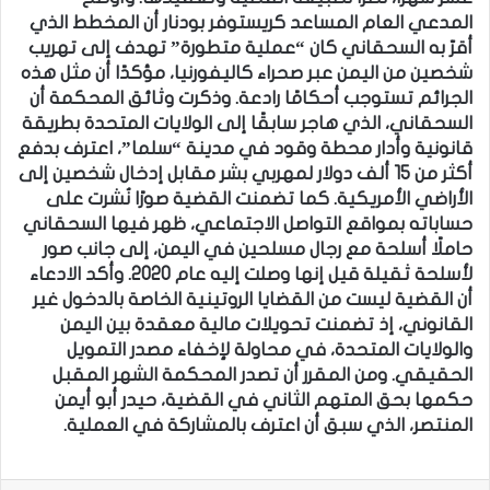
المدعي العام المساعد كريستوفر بودنار أن المخطط الذي
أقرّ به السحقاني كان “عملية متطورة” تهدف إلى تهريب
شخصين من اليمن عبر صحراء كاليفورنيا، مؤكدًا أن مثل هذه
الجرائم تستوجب أحكامًا رادعة. وذكرت وثائق المحكمة أن
السحقاني، الذي هاجر سابقًا إلى الولايات المتحدة بطريقة
قانونية وأدار محطة وقود في مدينة “سلما”، اعترف بدفع
أكثر من 15 ألف دولار لمهربي بشر مقابل إدخال شخصين إلى
الأراضي الأمريكية. كما تضمنت القضية صورًا نُشرت على
حساباته بمواقع التواصل الاجتماعي، ظهر فيها السحقاني
حاملًا أسلحة مع رجال مسلحين في اليمن، إلى جانب صور
لأسلحة ثقيلة قيل إنها وصلت إليه عام 2020. وأكد الادعاء
أن القضية ليست من القضايا الروتينية الخاصة بالدخول غير
القانوني، إذ تضمنت تحويلات مالية معقدة بين اليمن
والولايات المتحدة، في محاولة لإخفاء مصدر التمويل
الحقيقي. ومن المقرر أن تصدر المحكمة الشهر المقبل
حكمها بحق المتهم الثاني في القضية، حيدر أبو أيمن
المنتصر، الذي سبق أن اعترف بالمشاركة في العملية.