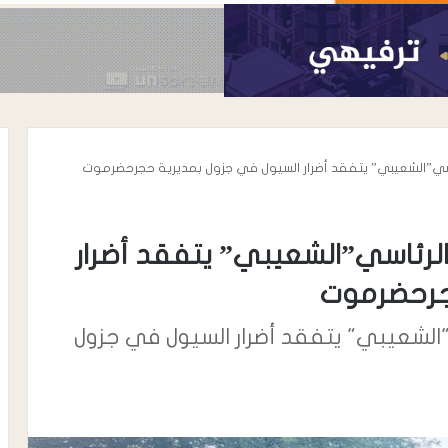
ئاسي”الشعيبي” يتفقد أضرار السيول في جزول بمديرية حجرحضرموت
 الرئاسي”الشعيبي” يتفقد أضرار
جرحضرموت
ي"الشعيبي" يتفقد أضرار السيول في جزول
أغسطس 6, 2026
افظة لحج ينفذ
شرطة انماء تبذل جهوداً أمنية كبيرة
ة لعدد من المنشآت
تساهم في ترسيخ دعائم الأمن
بمديرية الملاح
والاستقرار في مدينة إنماء