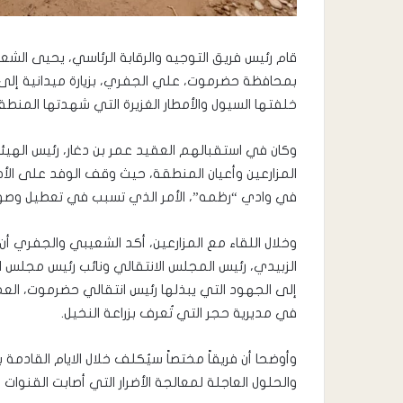
قام رئيس فريق التوجيه والرقابة الرئاسي، يحيى الشعي
بمحافظة حضرموت، علي الجفري، بزيارة ميدانية إلى 
خلفتها السيول والأمطار الغزيرة التي شهدتها المنطق
وكان في استقبالهم العقيد عمر بن دغار، رئيس الهيئة
المزارعين وأعيان المنطقة، حيث وقف الوفد على الأضر
في وادي “رظمه”، الأمر الذي تسبب في تعطيل وصول ال
وخلال اللقاء مع المزارعين، أكد الشعيبي والجفري أ
الزبيدي، رئيس المجلس الانتقالي ونائب رئيس مجلس الق
إلى الجهود التي يبذلها رئيس انتقالي حضرموت، الع
في مديرية حجر التي تُعرف بزراعة النخيل.
وأوضحا أن فريقاً مختصاً سيُكلف خلال الايام القادمة 
والحلول العاجلة لمعالجة الأضرار التي أصابت القنوات 