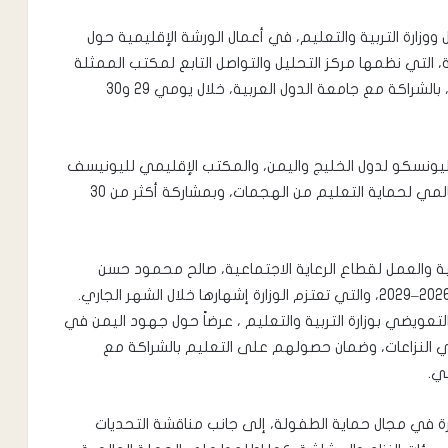
 ووزارة التربية والتعليم، في أعمال الورشة الإقليمية حول
 التي نظمها مركز التحليل والتواصل التابع لمكتب الممثلة
الخاصة للأمين العام المعنية بالأطفال والنزاع المسلح، بالشراكة مع جامعة الدول العربية، خلال يومي 29 و30
ونسكو لدول الخليج واليمن، والمكتب الإقليمي لليونيسف
لمنطقة الشرق الأوسط وشمال أفريقيا، والتحالف العالمي لحماية التعليم من الهجمات، وبمشاركة أكثر من 30
ية والعمل لقطاع الرعاية الاجتماعية، صالح محمود حسن
أبوسهيل، أبرز ملامح الخطة الوطنية لحماية الأطفال 2026–2029، والتي تعتزم الوزارة إشهارها خلال الشهر الجاري.
لتعويضي بوزارة التربية والتعليم ، عرضاً حول جهود اليمن في
 في النزاعات، وضمان حصولهم على التعليم بالشراكة مع
ي.
ة في مجال حماية الطفولة، إلى جانب مناقشة التحديات