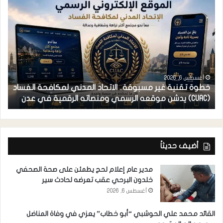
أغسطس 6, 2026
خطوة تقنية غير مسبوقة.. الاتحاد المدني لمكافحة الفساد
ف
(CUAC) يدشن موقعه الرسمي ومنصاته الرقمية في عدن
ا
أضيف حديثاً
مدير عام إعلام لحج يطمئن على صحة الصحفي
خلدون البرحي عقب تعرضه لحادث سير
أغسطس 6, 2026
القائد محمد علي الحوشبي “أبو خطاب” يعزي في وفاة المناضل