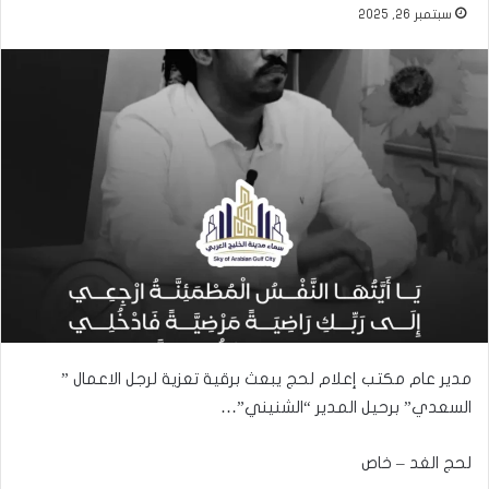
سبتمبر 26, 2025
مدير عام مكتب إعلام لحج يبعث برقية تعزية لرجل الاعمال ”
السعدي” برحيل المدير “الشنيني”…
لحج الغد – خاص