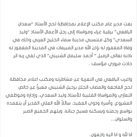
بعث مدير عام مكتب الإعلام بمحافظة لحج الأستاذ “سعدان
اليافعي” برقية عزاء ومواساة إلى رجل الأعمال الأستاذ “وليد
السعدي” وكل منتسبي مدينة سماء الخليج العربي وذلك في
وفاة المغفور له بإذن الله مدير المبيعات في المدينة المغفور له
باذنه تعالى الزميل ” أحمد سليمان الشنيني” الذي لقي ربه اثر
حادث مروري مؤسف ..
واعرب اليافعي في التعزية عن مشاطرته ومكتب اعلام محافظة
لحج الفاجعة والمصاب الجلل برحيل الشنيني معبراً عن خالص
التعازي والمواساة القلبية للأستاذ وليد السعدي، وإدارة وموظفي
المشروع، وأسرة وذوي الفقيد، سائلاً الله العلي القدير أن يتغمده
بواسع رحمته ويسكنه فسيح جناته، ويلهم الجميع الصبر
والسلوان…
انا لله و انا اليه راجعون..