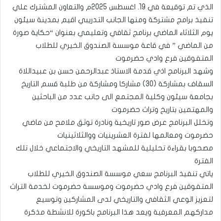
الذي تم توقيعة في 19. اغسطس 2025م والتعاون المشترك علي
تنفيذ برامج مشتركة ومنها الجانب التدريبي اقيم بمدينة سيئون
يوم الثلاثاء الماضي برنامج ثقافي وتعليمي بعنوان “حكاية صورة
من الماضي ” في قاعة موسسة الصندوق الخيري للطلاب
المتفوقين فرع وادي حضرموت
وشهد البرنامج اذي قدمة الاستاذ عبدالرحمن حسن بن عبيداللاة
السقاف بمشاركة (30) مشاركا ومشاركة من طلبة قسم التاريخ
بجامعة سيئون وكلية المجتمع الى جانب عدد من الباحثين
والمهتمين بتاريخ وتراث حضرموت
وتخلل البرنامج عرض صور تاريخية ونادرة توثق ملامح من ماضي
حضرموت ومعالمها لفترة العشرينيات ووالثلاثينيات
مصحوبا بقراءة تحليلية للمشهد التاريخي والاجتماعي خلال تلك
الفترة
ياتي تنفيذ البرنامج سعي موسسة الصندوق الخيري للطلاب
المتفوقين فرع وادي حضرموت وموسسة حضرموت لخدمة التراث
لتعزيز الوعي الثقافي والتاريخي لدى المشاركين وتوسيع
مداركهم المعرفية ويعد هذا البرنامج باكورة للانشطة مذكرة