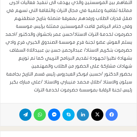
التفاهم بين الموسستين والذي يهدف الى تنفيذ فعاليات اخرى
مماثلة ثقافية وعلمية في مجال التراث والثقافة التي تسهم في
صقل قدرات الطلاب ورفدهم بمعرفة متصلة بتاريخ منطقتهم
وفي ختام البرنامج قامت الموسستين ممثلة برئيس موسسة
حضرموت لخدمة التراث الاستاذ/حسن عمر باحشوان والدكتور /احمد
يسلم العوش عضو لجنة فرع موسسة الصندوق الخيري فرع وادي
حضرموت بتكريم الاستاذ/ عبدالرحمن حسن بن عبيداللاة السقاف
بشهادة نظيرا لجهودة تقديم البرنامج التريبي كما تم توزيع
شهادات مشاركة على الحضور من الطلاب والمهتمين
بحضور الدكتور /حسين ابوبكر العيدروس رئيس قسم التاريخ بجامعة
سيئون والاستاذ /طلال محمد منيباري والاستاذ /علي مبارك بكير
رئيس لجنة الرقابة بموسسة حضرموت لخدمة التراث