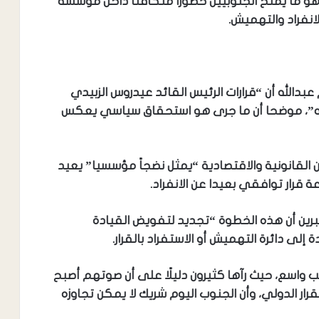
هو ما يمنح الجنوبيين حضورا متكافئًا داخل مؤسسة
لانفراد والتهميش.
عبدالله أن “قرارات الرئيس القائد عيدروس الزبيدي
ته”، موضحا أن ما جرى هو استحقاق سياسي يعكس
 القانونية والاقتصادية “يمثل نضجاً مؤسسيا” يعيد
قرار توافقي بعيدا عن الانفراد.
رين أن هذه الخطوة “تجديد لتفويض القيادة
 إلى دائرة التهميش أو الاستفراد بالقرار.
يب واسع، حيث رآها كثيرون دليلًا على أن صوتهم أصبح
ر الدولي، وأن الجنوب اليوم شريك لا يمكن تجاوزه