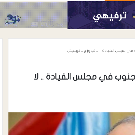
 في مجلس القيادة .. لا تجاوز ولا تهميش
جنوب في مجلس القيادة .. لا
أغسطس 6, 2026
وداً أمنية كبيرة
القائد محمد علي الحوشبي “أبو
عائم الأمن
خطاب”.. سيرة نضالٍ وحضورٍ مؤثر على
ة إنماء
كافة المستويات