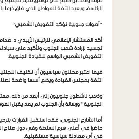
طرف واحد، بل أصبح نتاج توافق ملزم للجميع و
الرئاسة، ويعيد الثقة للمواطن الذي ضاق ذرعا با
“أصوات جنوبية تؤكد التفويض الشعبي”
أكد المستشار الإعلامي للرئيس الزُبيدي د. صدام 
تجسيد لإرادة شعب الجنوب وتأكيد على سياد
التفويض الشعبي الواسع للقيادة الجنوبية.
فيما اعتبر محللون سياسيون أن تكليف اللجنتين
الثقة بمجلس القيادة ويضع أسسا واضحة لصناعة 
وذهب ناشطون جنوبيون إلى أبعد من ذلك، معتب
الجنوبية” ورسالة بأن الجنوب لم يعد يقبل العودة
أما الشارع الجنوبي، فقد استقبل القرارات بترح
حاضرا في أعلى هرم السلطة وفي دول صناع القرا
في أي معادلة سياسية مستقبلية.