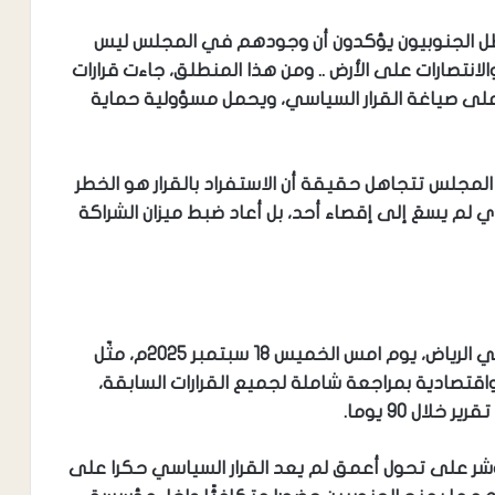
يس مجلس القيادة في أبريل 2022م ، ظل الجنوبيون يؤكدون أن وجودهم في المجلس ليس
لانتصارات على الأرض .. ومن هذا المنطلق، جاءت قرارات
 على صياغة القرار السياسي، ويحمل مسؤولية حماية
المجلس تتجاهل حقيقة أن الاستفراد بالقرار هو الخطر
لم يسعَ إلى إقصاء أحد، بل أعاد ضبط ميزان الشراكة
حيث الاجتماع الأخير لمجلس القيادة الرئاسي في الرياض، يوم امس الخميس 18 سبتمبر 2025م، مثّل
قتصادية بمراجعة شاملة لجميع القرارات السابقة،
لال 90 يوما.
مؤشر على تحول أعمق لم يعد القرار السياسي حكرا على