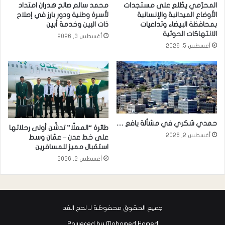
المحرّمي يطّلع على مستجدات
محمد سالم صالح هدران امتداد
الأوضاع الميدانية والإنسانية
لأسرة وطنية ودور بارز في إصلاح
بمحافظة البيضاء وتداعيات
ذات البين وخدمة أبين
الانتهاكات الحوثية
أغسطس 3, 2026
أغسطس 5, 2026
حمدي شكري في مشألة يافع …
طائرة “المعلّا” تدشّن أولى رحلاتها
أغسطس 2, 2026
على خط عدن – عمّان وسط
استقبال مميز للمسافرين
أغسطس 2, 2026
جميع الحقوق محفوظة لـ لحج الغد
Powered by
Mohamed Hamed