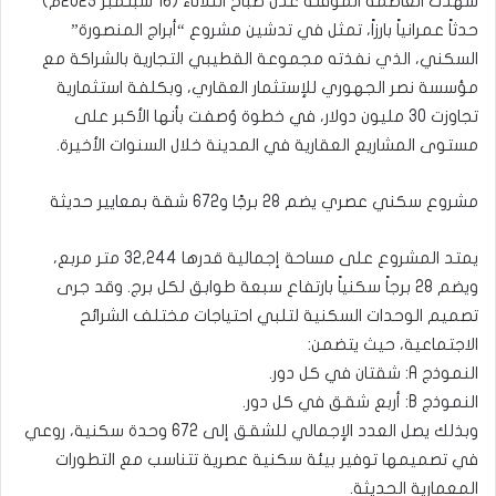
شهدت العاصمة المؤقتة عدن صباح الثلاثاء (16 سبتمبر 2025م)
حدثاً عمرانياً بارزاً، تمثل في تدشين مشروع “أبراج المنصورة”
السكني، الذي نفذته مجموعة القطيبي التجارية بالشراكة مع
مؤسسة نصر الجهوري للإستثمار العقاري، وبكلفة استثمارية
تجاوزت 30 مليون دولار، في خطوة وُصفت بأنها الأكبر على
مستوى المشاريع العقارية في المدينة خلال السنوات الأخيرة.
مشروع سكني عصري يضم 28 برجًا و672 شقة بمعايير حديثة
يمتد المشروع على مساحة إجمالية قدرها 32,244 متر مربع،
ويضم 28 برجاً سكنياً بارتفاع سبعة طوابق لكل برج. وقد جرى
تصميم الوحدات السكنية لتلبي احتياجات مختلف الشرائح
الاجتماعية، حيث يتضمن:
النموذج A: شقتان في كل دور.
النموذج B: أربع شقق في كل دور.
وبذلك يصل العدد الإجمالي للشقق إلى 672 وحدة سكنية، روعي
في تصميمها توفير بيئة سكنية عصرية تتناسب مع التطورات
المعمارية الحديثة.