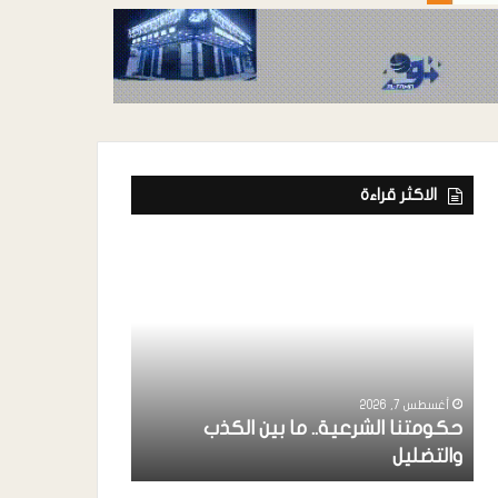
الاكثر قراءة
أغسطس 7, 2026
ة
رئيس إتحاد الفن
خواجة ” يشارك
أغسطس 7, 2026
حكومتنا الشرعية.. ما بين الكذب
بردفان بحضور 
والتضليل
الإنتقالي ..